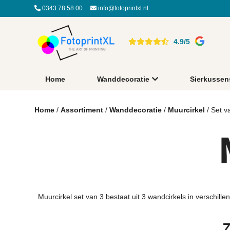
0343 78 58 00
info@fotoprintxl.nl
4.9/5
Home
Wanddecoratie
Sierkussen
Home
/
Assortiment
/
Wanddecoratie
/
Muurcirkel
/ Set v
Muurcirkel set van 3 bestaat uit 3 wandcirkels in verschil
Z