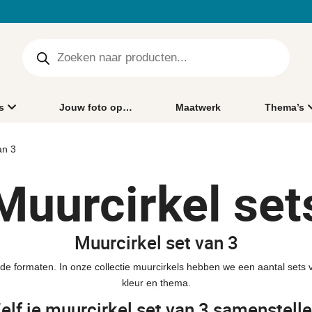
s
Jouw foto op…
Maatwerk
Thema’s
an 3
Muurcirkel set
Muurcirkel set van 3
lende formaten. In onze collectie muurcirkels hebben we een aantal sets
kleur en thema.
elf je muurcirkel set van 3 samenstell