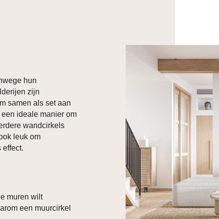
vanwege hun
lderijen zijn
om samen als set aan
s een ideale manier om
eerdere wandcirkels
 ook leuk om
effect.
je muren wilt
aarom een muurcirkel