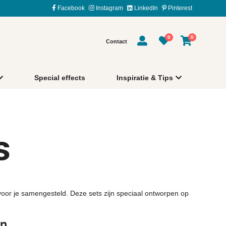
Facebook
Instagram
LinkedIn
Pinterest
0
0
Contact
Special effects
Inspiratie & Tips
s
 voor je samengesteld. Deze sets zijn speciaal ontworpen op
en