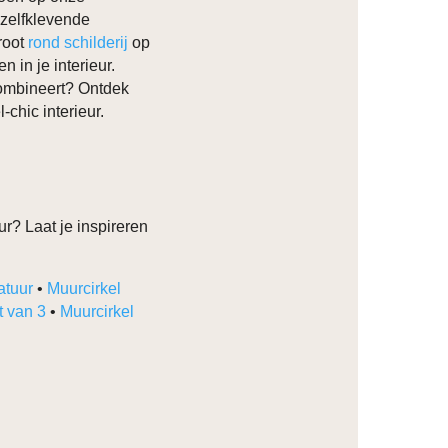
 zelfklevende
groot
rond schilderij
op
 in je interieur.
combineert? Ontdek
-chic interieur.
r? Laat je inspireren
atuur
•
Muurcirkel
t van 3
•
Muurcirkel