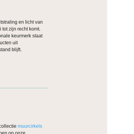
tstraling en licht van
 tot zijn recht komt.
onale keurmerk staat
ucten uit
and blijft.
ollectie
muurcirkels
 doen op onze