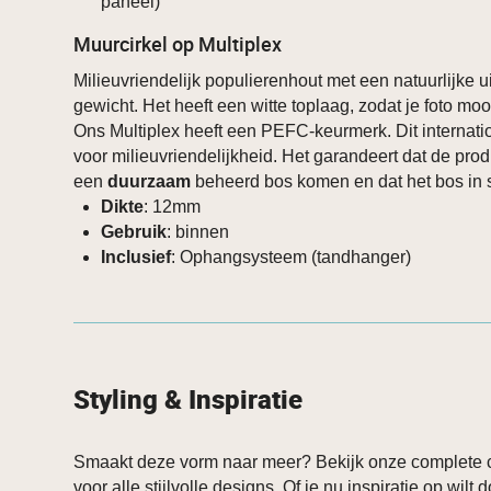
paneel)
Muurcirkel op Multiplex
Milieuvriendelijk populierenhout met een natuurlijke ui
gewicht. Het heeft een witte toplaag, zodat je foto mooi
Ons Multiplex heeft een PEFC-keurmerk. Dit internati
voor milieuvriendelijkheid. Het garandeert dat de prod
een
duurzaam
beheerd bos komen en dat het bos in st
Dikte
: 12mm
Gebruik
: binnen
Inclusief
: Ophangsysteem (tandhanger)
Styling & Inspiratie
Smaakt deze vorm naar meer? Bekijk onze complete c
voor alle stijlvolle designs. Of je nu inspiratie op wilt