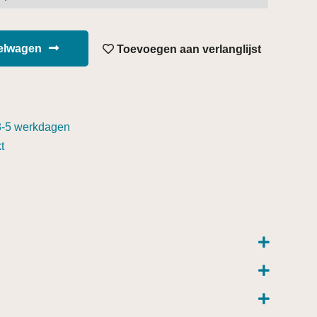
kelwagen
Toevoegen aan verlanglijst
3-5 werkdagen
t