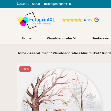
0343 78 58 00
info@fotoprintxl.nl
4.9/5
Home
Wanddecoratie
Sierkussen
Home
/
Assortiment
/
Wanddecoratie
/
Muurcirkel
/
Kind
-20%