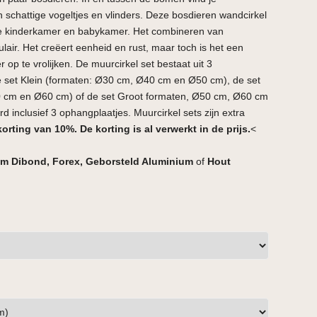
n schattige vogeltjes en vlinders. Deze bosdieren wandcirkel
de kinderkamer en babykamer. Het combineren van
lair. Het creëert eenheid en rust, maar toch is het een
p te vrolijken. De muurcirkel set bestaat uit 3
de set Klein (formaten: Ø30 cm, Ø40 cm en Ø50 cm), de set
 cm en Ø60 cm) of de set Groot formaten, Ø50 cm, Ø60 cm
 inclusief 3 ophangplaatjes. Muurcirkel sets zijn extra
korting van 10%. De korting is al verwerkt in de prijs.
<
m Dibond, Forex, Geborsteld Aluminium
of
Hout