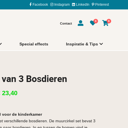
Facebook
Instagram
LinkedIn
Pinterest
0
0
Contact
Special effects
Inspiratie & Tips
 van 3 Bosdieren
€
23,40
3 voor de kinderkamer
et verschillende bosdieren. De muurcirkel set bevat 3
en paar bosdieren. In en tussen de bomen vind je