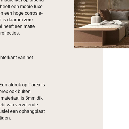
d heeft een mooie luxe
ben een hoge corrosie-
en is daarom
zeer
al heeft een matte
reflecties.
hterkant van het
 Een afdruk op Forex is
orex ook buiten
t materiaal is 3mm dik
hebt van vervelende
clusief een ophangplaat
tigen.