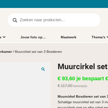
s
Jouw foto op…
Maatwerk
Thema’s
erkamer
/ Muurcirkel set van 3 Bosdieren
Muurcirkel set
🔍
€
93,60
je bespaart
€
117,00
Adviesprijs
Muurcirkel Bosdieren set van 
Schattige muurcirkel set van 3 m
muurcirkels met op elke cirkel e