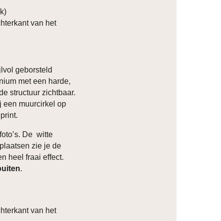
ik)
hterkant van het
lvol geborsteld
inium met een harde,
de structuur zichtbaar.
ij een muurcirkel op
print.
foto’s. De witte
plaatsen zie je de
n heel fraai effect.
buiten
.
hterkant van het