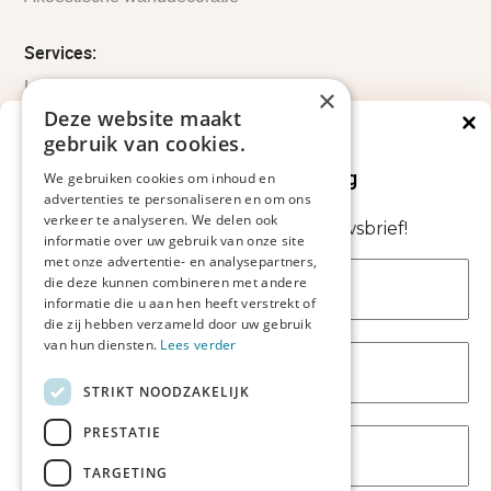
Services:
Leveringsinformatie
×
Retourbeleid
Deze website maakt
Informatie
gebruik van cookies.
Direct €5 korting
Maatwerk
Op je volgende bestelling
We gebruiken cookies om inhoud en
Veelgestelde vragen
advertenties te personaliseren en om ons
Duurzaam ondernemen
verkeer te analyseren. We delen ook
Abonneer je nu op onze nieuwsbrief!
informatie over uw gebruik van onze site
met onze advertentie- en analysepartners,
Contact informatie
die deze kunnen combineren met andere
informatie die u aan hen heeft verstrekt of
Etienne de Pinedaweg 34
die zij hebben verzameld door uw gebruik
3711 CH, Austerlitz
van hun diensten.
Lees verder
Nederland
STRIKT NOODZAKELIJK
info@fotoprintxl.nl
0343 78 58 00
PRESTATIE
KVK: 81960263
TARGETING
BTW: NL002708709B23