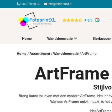
0343 78 58 00
info@fotoprintxl.nl
4.9/5
Home
Wanddecoratie
Sierkussen
Home
/
Assortiment
/
Wanddecoratie
/ ArtFrame
ArtFrame
Stijlv
Breng kunst tot leven met een modern ArtFrame. Het innovati
Wat een ArtFrame uniek maakt, is het v
Het ArtFrame 