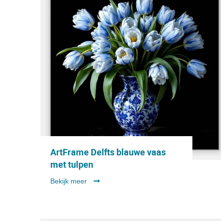
ArtFrame Delfts blauwe vaas
met tulpen
Bekijk meer