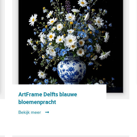
ArtFrame Delfts blauwe
bloemenpracht
Bekijk meer