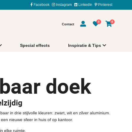
Facebook
Instagram
LinkedIn
Pinterest
0
0
Contact
Special effects
Inspiratie & Tips
baar doek
lzijdig
 in drie stijlvolle kleuren: zwart, wit en zilver aluminium.
een nieuwe sfeer in huis of op kantoor.
n elke ruimte.