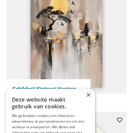
Schilderij Kintsugi Horizon
×
Bekijk meer
Deze website maakt
gebruik van cookies.
We gebruiken cookies om inhoud en
NIEUW
advertenties te personaliseren en om ons
verkeer te analyseren. We delen ook
-20%
informatie over uw gebruik van onze site