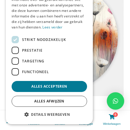
met onze advertentie- en analysepartners,
die deze kunnen combineren met andere
informatie die u aan hen heeft verstrekt of
die zij hebben verzameld door uw gebruik
van hun diensten.
Lees verder
STRIKT NOODZAKELIJK
PRESTATIE
TARGETING
FUNCTIONEEL
ALLES ACCEPTEREN
Muurcirkel Fading fields
Bekijk meer
ALLES AFWIJZEN
DETAILS WEERGEVEN
0
0
Bekijk alle favorieten
Account
Contact
Verlanglijst
Winkelwagen