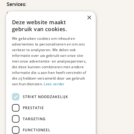
Services:
Leveringsinformatie
×
Retourbeleid
Deze website maakt
Informatie
gebruik van cookies.
Maatwerk
We gebruiken cookies om inhoud en
Veelgestelde vragen
advertenties te personaliseren en om ons
Duurzaam ondernemen
verkeer te analyseren. We delen ook
informatie over uw gebruik van onze site
met onze advertentie- en analysepartners,
Contact informatie
die deze kunnen combineren met andere
informatie die u aan hen heeft verstrekt of
Etienne de Pinedaweg 34
die zij hebben verzameld door uw gebruik
3711 CH, Austerlitz
van hun diensten.
Lees verder
Nederland
STRIKT NOODZAKELIJK
info@fotoprintxl.nl
0343 78 58 00
PRESTATIE
KVK: 81960263
TARGETING
BTW: NL002708709B23
FUNCTIONEEL