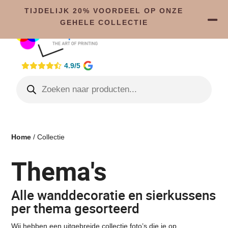
TIJDELIJK 20% VOORDEEL OP ONZE
GEHELE COLLECTIE
4.9/5
Home
/ Collectie
Thema's
Alle wanddecoratie en sierkussens
per thema gesorteerd
Wij hebben een uitgebreide collectie foto’s die je op