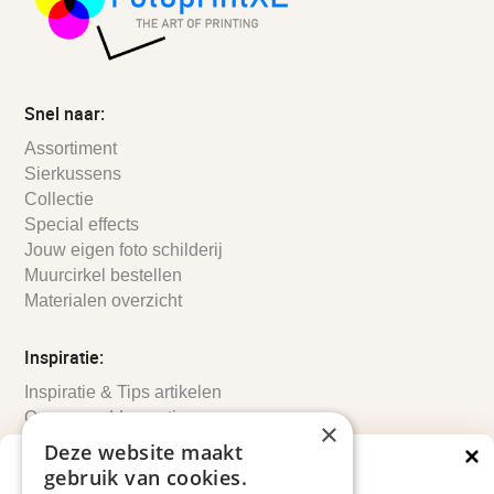
Snel naar:
Assortiment
Sierkussens
Collectie
Special effects
Jouw eigen foto schilderij
Muurcirkel bestellen
Materialen overzicht
Inspiratie:
Inspiratie & Tips artikelen
Onze wanddecoratie
×
Inspiratie per ruimte & stijl
Deze website maakt
Wanddecoratie woonkamer
gebruik van cookies.
Direct €5 korting
Wanddecoratie slaapkamer