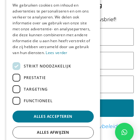
Op je volgende bestelling
We gebruiken cookies om inhoud en
Wanddecoratie keuken
advertenties te personaliseren en om ons
Wanddecoratie kinderkamer
verkeer te analyseren. We delen ook
Abonneer je nu op onze nieuwsbrief!
Wanddecoratie tuin
informatie over uw gebruik van onze site
Wanddecoratie kantoor
met onze advertentie- en analysepartners,
die deze kunnen combineren met andere
Akoestische wanddecoratie
informatie die u aan hen heeft verstrekt of
die zij hebben verzameld door uw gebruik
Services:
van hun diensten.
Lees verder
Leveringsinformatie
STRIKT NOODZAKELIJK
Retourbeleid
Informatie
PRESTATIE
Maatwerk
TARGETING
Veelgestelde vragen
Duurzaam ondernemen
FUNCTIONEEL
Contact informatie
ALLES ACCEPTEREN
Etienne de Pinedaweg 34
We spammen niet! Lees ons
privacybeleid
voor
3711 CH, Austerlitz
ALLES AFWIJZEN
meer info.
Nederland