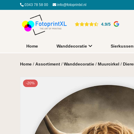
0343 78 58 00
info@fotoprintxl.nl
4.9/5
Home
Wanddecoratie
Sierkussen
Home
/
Assortiment
/
Wanddecoratie
/
Muurcirkel
/
Diere
-20%