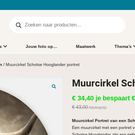
s
Jouw foto op…
Maatwerk
Thema’s
n
/ Muurcirkel Schotse Hooglander portret
Muurcirkel Sc
🔍
€
34,40
je bespaart
€
43,00
Adviesprijs
Muurcirkel Portret van een Sc
Een muurcirkel met een portret 
Schotse Hooglander zijn erg geli