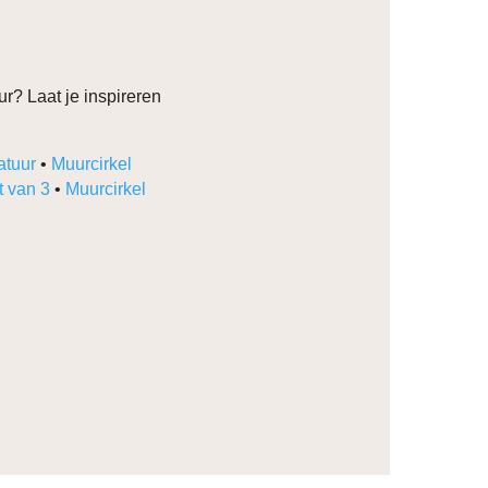
r? Laat je inspireren
atuur
•
Muurcirkel
t van 3
•
Muurcirkel