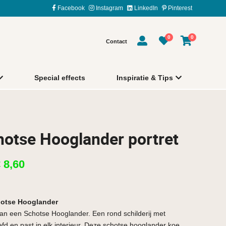
Facebook
Instagram
LinkedIn
Pinterest
0
0
Contact
Special effects
Inspiratie & Tips
hotse Hooglander portret
€
8,60
hotse Hooglander
van een Schotse Hooglander. Een rond schilderij met
efd en past in elk interieur. Deze schotse hooglander koe