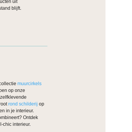
ucten uit
and blijft.
ollectie
muurcirkels
 doen op onze
 zelfklevende
groot
rond schilderij
op
 in je interieur.
combineert? Ontdek
-chic interieur.