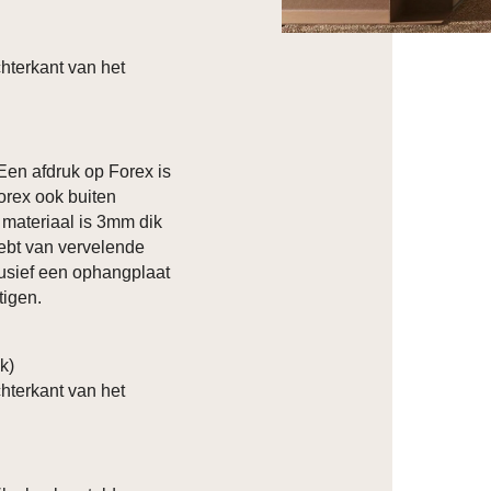
hterkant van het
 Een afdruk op Forex is
orex ook buiten
t materiaal is 3mm dik
hebt van vervelende
clusief een ophangplaat
tigen.
ik)
hterkant van het