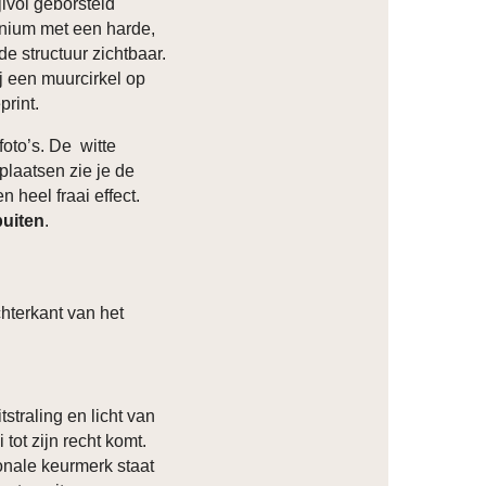
lvol geborsteld
inium met een harde,
de structuur zichtbaar.
ij een muurcirkel op
print.
foto’s. De witte
plaatsen zie je de
n heel fraai effect.
buiten
.
hterkant van het
tstraling en licht van
 tot zijn recht komt.
onale keurmerk staat