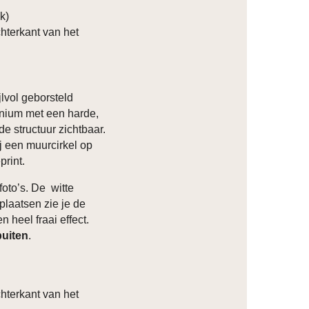
ik)
hterkant van het
lvol geborsteld
inium met een harde,
de structuur zichtbaar.
ij een muurcirkel op
print.
foto’s. De witte
plaatsen zie je de
n heel fraai effect.
buiten
.
hterkant van het