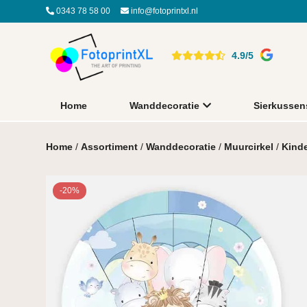
0343 78 58 00
info@fotoprintxl.nl
4.9/5
Home
Wanddecoratie
Sierkussen
Home
/
Assortiment
/
Wanddecoratie
/
Muurcirkel
/
Kind
-20%