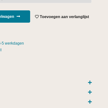
kelwagen
Toevoegen aan verlanglijst
3-5 werkdagen
t