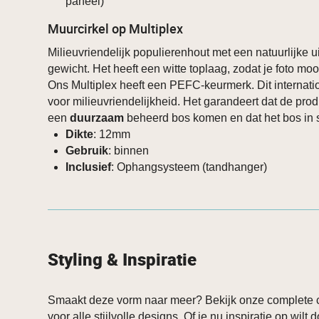
paneel)
Muurcirkel op Multiplex
Milieuvriendelijk populierenhout met een natuurlijke ui
gewicht. Het heeft een witte toplaag, zodat je foto mooi
Ons Multiplex heeft een PEFC-keurmerk. Dit internati
voor milieuvriendelijkheid. Het garandeert dat de prod
een
duurzaam
beheerd bos komen en dat het bos in st
Dikte
: 12mm
Gebruik
: binnen
Inclusief
: Ophangsysteem (tandhanger)
Styling & Inspiratie
Smaakt deze vorm naar meer? Bekijk onze complete c
voor alle stijlvolle designs. Of je nu inspiratie op wilt