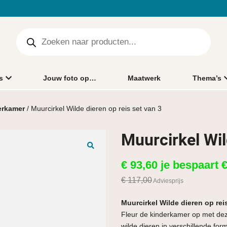
s
Jouw foto op…
Maatwerk
Thema’s
erkamer
/ Muurcirkel Wilde dieren op reis set van 3
Muurcirkel Wil
🔍
€
93,60
je bespaart
€
117,00
Adviesprijs
Muurcirkel Wilde dieren op rei
Fleur de kinderkamer op met deze 
wilde dieren in verschillende fo