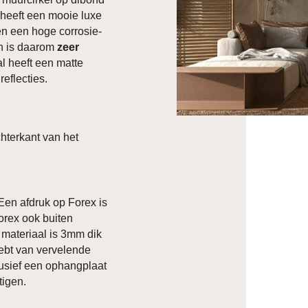
d heeft een mooie luxe
ben een hoge corrosie-
en is daarom
zeer
al heeft een matte
reflecties.
hterkant van het
 Een afdruk op Forex is
orex ook buiten
t materiaal is 3mm dik
hebt van vervelende
clusief een ophangplaat
tigen.