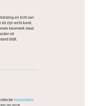
tstraling en licht van
 tot zijn recht komt.
onale keurmerk staat
ucten uit
and blijft.
ollectie
muurcirkels
 doen op onze