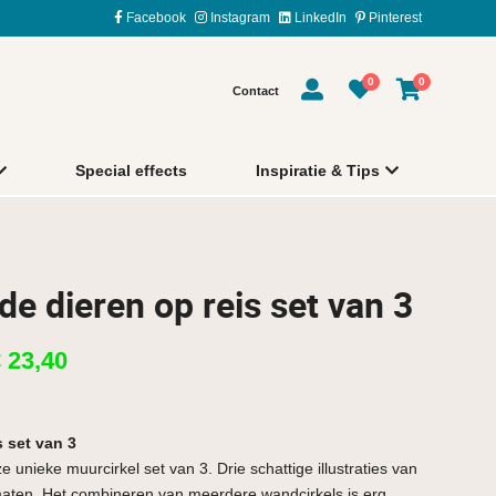
Facebook
Instagram
LinkedIn
Pinterest
0
0
Contact
Special effects
Inspiratie & Tips
de dieren op reis set van 3
€
23,40
s set van 3
unieke muurcirkel set van 3. Drie schattige illustraties van
rmaten. Het combineren van meerdere wandcirkels is erg