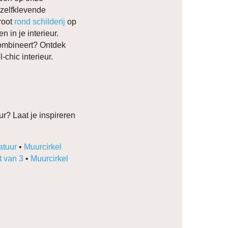
 zelfklevende
groot
rond schilderij
op
 in je interieur.
combineert? Ontdek
-chic interieur.
r? Laat je inspireren
atuur
•
Muurcirkel
t van 3
•
Muurcirkel