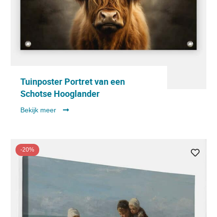
Tuinposter Portret van een
Schotse Hooglander
Bekijk meer
-20%