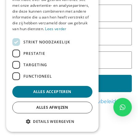
met onze advertentie- en analysepartners,
die deze kunnen combineren met andere
informatie die u aan hen heeft verstrekt of
die zij hebben verzameld door uw gebruik
van hun diensten.
Lees verder
Snel naar:
STRIKT NOODZAKELIJK
Assortiment
Sierkussens
PRESTATIE
Collectie
TARGETING
Special effects
Jouw eigen foto schilderij
FUNCTIONEEL
Muurcirkel bestellen
Materialen overzicht
ALLES ACCEPTEREN
We spammen niet! Lees ons
privacybeleid
voor
Inspiratie:
ALLES AFWIJZEN
meer info.
Inspiratie & Tips artikelen
Onze wanddecoratie
DETAILS WEERGEVEN
0
0
Inspiratie per ruimte & stijl
Account
Contact
Verlanglijst
Winkelwagen
Wanddecoratie woonkamer