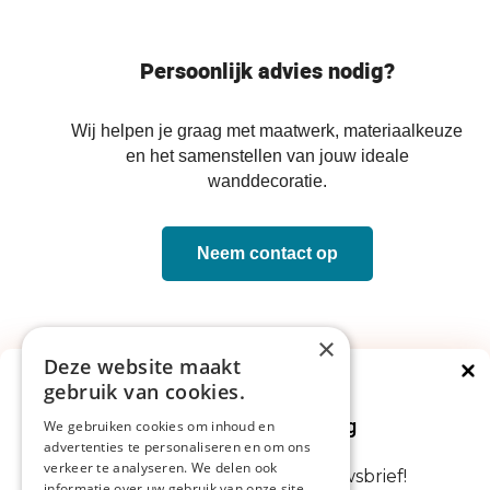
Persoonlijk advies nodig?
Wij helpen je graag met maatwerk, materiaalkeuze
en het samenstellen van jouw ideale
wanddecoratie.
Neem contact op
×
Deze website maakt
gebruik van cookies.
Direct €5 korting
Op je volgende bestelling
We gebruiken cookies om inhoud en
advertenties te personaliseren en om ons
verkeer te analyseren. We delen ook
Abonneer je nu op onze nieuwsbrief!
informatie over uw gebruik van onze site