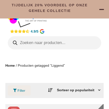
TIJDELIJK 20% VOORDEEL OP ONZE
GEHELE COLLECTIE
4.9/5
Home
/ Producten getagged “Liggend”
Filter