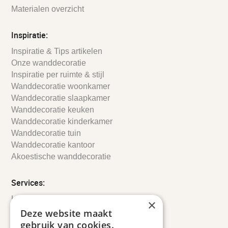
Materialen overzicht
Inspiratie:
Inspiratie & Tips artikelen
Onze wanddecoratie
Inspiratie per ruimte & stijl
Wanddecoratie woonkamer
Wanddecoratie slaapkamer
Wanddecoratie keuken
Wanddecoratie kinderkamer
Wanddecoratie tuin
Wanddecoratie kantoor
Akoestische wanddecoratie
Services:
Leveringsinformatie
×
Retourbeleid
Deze website maakt
Informatie
gebruik van cookies.