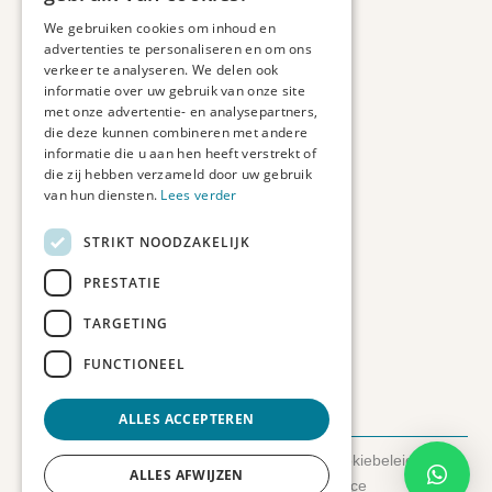
Maatwerk
We gebruiken cookies om inhoud en
Veelgestelde vragen
advertenties te personaliseren en om ons
Duurzaam ondernemen
verkeer te analyseren. We delen ook
informatie over uw gebruik van onze site
met onze advertentie- en analysepartners,
Contact informatie
die deze kunnen combineren met andere
informatie die u aan hen heeft verstrekt of
Etienne de Pinedaweg 34
die zij hebben verzameld door uw gebruik
3711 CH, Austerlitz
van hun diensten.
Lees verder
Nederland
STRIKT NOODZAKELIJK
info@fotoprintxl.nl
0343 78 58 00
PRESTATIE
KVK: 81960263
TARGETING
BTW: NL002708709B23
FUNCTIONEEL
ALLES ACCEPTEREN
© 2026 FotoprintXL.nl
-
Privacyverklaring
-
Cookiebeleid
-
ALLES AFWIJZEN
Disclaimer
- Gemaakt door:
SyncSilo Ecommerce