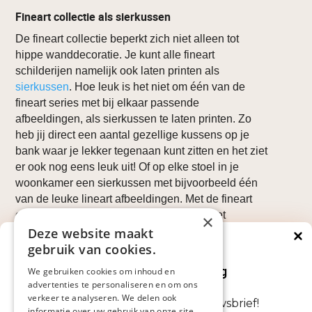
Fineart collectie als sierkussen
De fineart collectie beperkt zich niet alleen tot
hippe wanddecoratie. Je kunt alle fineart
schilderijen namelijk ook laten printen als
sierkussen
. Hoe leuk is het niet om één van de
fineart series met bij elkaar passende
afbeeldingen, als sierkussen te laten printen. Zo
heb jij direct een aantal gezellige kussens op je
bank waar je lekker tegenaan kunt zitten en het ziet
er ook nog eens leuk uit! Of op elke stoel in je
woonkamer een sierkussen met bijvoorbeeld één
van de leuke lineart afbeeldingen. Met de fineart
collectie kun je eindeloos combineren met
×
wanddecoratie en sierkussens. Iedereen doet het
Deze website maakt
weer anders. We zijn benieuwd wat jij gaat kiezen.
gebruik van cookies.
Direct €5 korting
Op je volgende bestelling
Fineart collectie voor kantoor
We gebruiken cookies om inhoud en
advertenties te personaliseren en om ons
De fineart collectie leent zich ook zeer goed voor
verkeer te analyseren. We delen ook
Abonneer je nu op onze nieuwsbrief!
wanddecoratie op kantoor of in openbare
informatie over uw gebruik van onze site