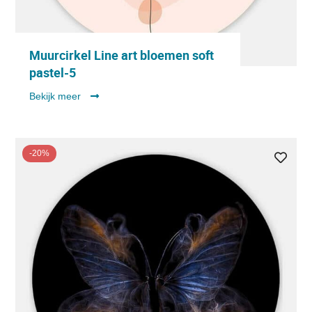
Muurcirkel Line art bloemen soft
pastel-5
Bekijk meer
-20%