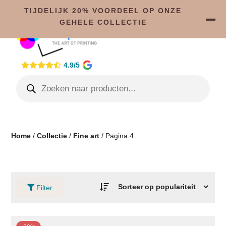
TIJDELIJK 20% VOORDEEL OP ONZE
GEHELE COLLECTIE
4.9/5
Home
/
Collectie
/
Fine art
/ Pagina 4
Filter