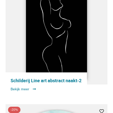
Schilderij Line art abstract naakt-2
Bekijk meer
-20%