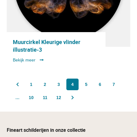
Muurcirkel Kleurige vlinder
illustratie-3
Bekijk meer
1
2
3
4
5
6
7
…
10
11
12
Fineart schilderijen in onze collectie