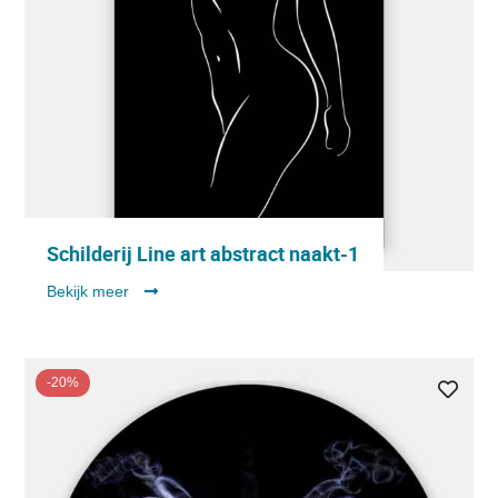
Schilderij Line art abstract naakt-1
Bekijk meer
-20%