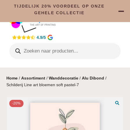
TIJDELIJK 20% VOORDEEL OP ONZE
GEHELE COLLECTIE
4.9/5
Home
/
Assortiment
/
Wanddecoratie
/
Alu Dibond
/
Schilderij Line art bloemen soft pastel-7
-20%
🔍