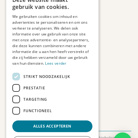
Informatie
gebruik van cookies.
Maatwerk
We gebruiken cookies om inhoud en
Veelgestelde vragen
advertenties te personaliseren en om ons
Duurzaam ondernemen
verkeer te analyseren. We delen ook
informatie over uw gebruik van onze site
met onze advertentie- en analysepartners,
Contact informatie
die deze kunnen combineren met andere
informatie die u aan hen heeft verstrekt of
Etienne de Pinedaweg 34
die zij hebben verzameld door uw gebruik
3711 CH, Austerlitz
van hun diensten.
Lees verder
Nederland
STRIKT NOODZAKELIJK
info@fotoprintxl.nl
0343 78 58 00
PRESTATIE
KVK: 81960263
TARGETING
BTW: NL002708709B23
FUNCTIONEEL
ALLES ACCEPTEREN
© 2026 FotoprintXL.nl
-
Privacyverklaring
-
Cookiebeleid
-