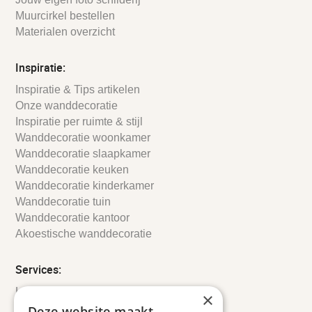
Muurcirkel bestellen
Materialen overzicht
Inspiratie:
Inspiratie & Tips artikelen
Onze wanddecoratie
Inspiratie per ruimte & stijl
Wanddecoratie woonkamer
Wanddecoratie slaapkamer
Wanddecoratie keuken
Wanddecoratie kinderkamer
Wanddecoratie tuin
Wanddecoratie kantoor
Akoestische wanddecoratie
Services:
Leveringsinformatie
×
Retourbeleid
Deze website maakt