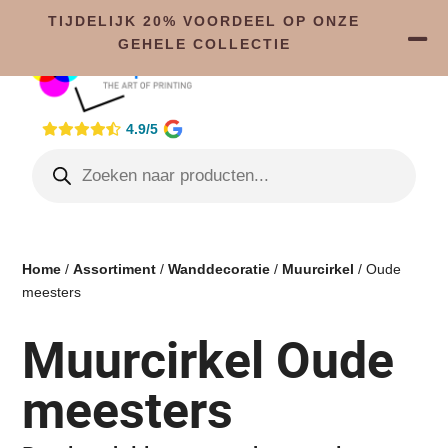
TIJDELIJK 20% VOORDEEL OP ONZE
GEHELE COLLECTIE
4.9/5
Home
/
Assortiment
/
Wanddecoratie
/
Muurcirkel
/ Oude
meesters
Muurcirkel Oude
meesters