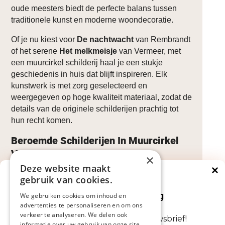
oude meesters biedt de perfecte balans tussen
traditionele kunst en moderne woondecoratie.
Of je nu kiest voor
De nachtwacht
van Rembrandt
of het serene
Het melkmeisje
van Vermeer, met
een muurcirkel schilderij haal je een stukje
geschiedenis in huis dat blijft inspireren. Elk
kunstwerk is met zorg geselecteerd en
weergegeven op hoge kwaliteit materiaal, zodat de
details van de originele schilderijen prachtig tot
hun recht komen.
Beroemde Schilderijen In Muurcirkel
Vorm
×
Deze website maakt
gebruik van cookies.
Onze collectie omvat een breed scala aan
Direct €5 korting
beroemde schilderijen die zorgvuldig zijn omgezet
Op je volgende bestelling
We gebruiken cookies om inhoud en
naar muurcirkels. Populaire keuzes zijn
advertenties te personaliseren en om ons
verkeer te analyseren. We delen ook
bijvoorbeeld:
Abonneer je nu op onze nieuwsbrief!
informatie over uw gebruik van onze site