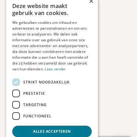
×
Retourbeleid
Deze website maakt
Informatie
gebruik van cookies.
Maatwerk
We gebruiken cookies om inhoud en
Veelgestelde vragen
advertenties te personaliseren en om ons
Duurzaam ondernemen
verkeer te analyseren. We delen ook
informatie over uw gebruik van onze site
met onze advertentie- en analysepartners,
Contact informatie
die deze kunnen combineren met andere
informatie die u aan hen heeft verstrekt of
Etienne de Pinedaweg 34
die zij hebben verzameld door uw gebruik
3711 CH, Austerlitz
van hun diensten.
Lees verder
Nederland
STRIKT NOODZAKELIJK
info@fotoprintxl.nl
0343 78 58 00
PRESTATIE
KVK: 81960263
TARGETING
BTW: NL002708709B23
FUNCTIONEEL
ALLES ACCEPTEREN