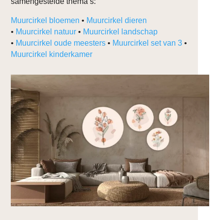
samengestelde thema’s:
Muurcirkel bloemen
•
Muurcirkel dieren
•
Muurcirkel natuur
•
Muurcirkel landschap
•
Muurcirkel oude meesters
•
Muurcirkel set van 3
•
Muurcirkel kinderkamer