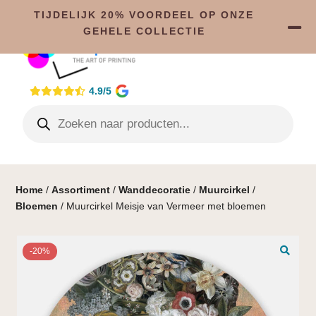
TIJDELIJK 20% VOORDEEL OP ONZE
GEHELE COLLECTIE
4.9/5
Home
/
Assortiment
/
Wanddecoratie
/
Muurcirkel
/
Bloemen
/ Muurcirkel Meisje van Vermeer met bloemen
-20%
🔍