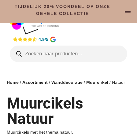
TIJDELIJK 20% VOORDEEL OP ONZE
GEHELE COLLECTIE
4.9/5
Home
/
Assortiment
/
Wanddecoratie
/
Muurcirkel
/ Natuur
Muurcikels
Natuur
Muurcirkels met het thema natuur.