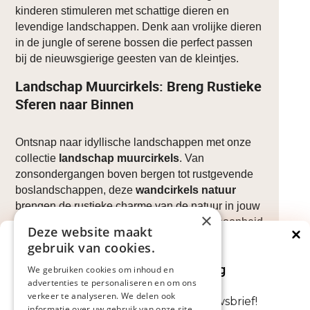
kinderen stimuleren met schattige dieren en
levendige landschappen. Denk aan vrolijke dieren
in de jungle of serene bossen die perfect passen
bij de nieuwsgierige geesten van de kleintjes.
Landschap Muurcirkels: Breng Rustieke
Sferen naar Binnen
Ontsnap naar idyllische landschappen met onze
collectie
landschap muurcirkels
. Van
zonsondergangen boven bergen tot rustgevende
boslandschappen, deze
wandcirkels natuur
brengen de rustieke charme van de natuur in jouw
×
huis. Laat je verrassen door de serene schoonheid
Deze website maakt
van de natuur in jouw eigen leefruimte.
gebruik van cookies.
Direct €5 korting
Natuur van Dichtbij: Close-ups van
Op je volgende bestelling
We gebruiken cookies om inhoud en
Natuurlijke Elementen
advertenties te personaliseren en om ons
verkeer te analyseren. We delen ook
Abonneer je nu op onze nieuwsbrief!
informatie over uw gebruik van onze site