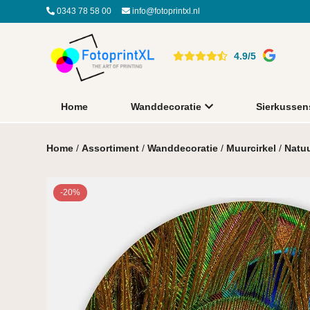
0343 78 58 00
info@fotoprintxl.nl
4.9/5
Home
Wanddecoratie
Sierkussen
Home
/
Assortiment
/
Wanddecoratie
/
Muurcirkel
/
Natu
-20%