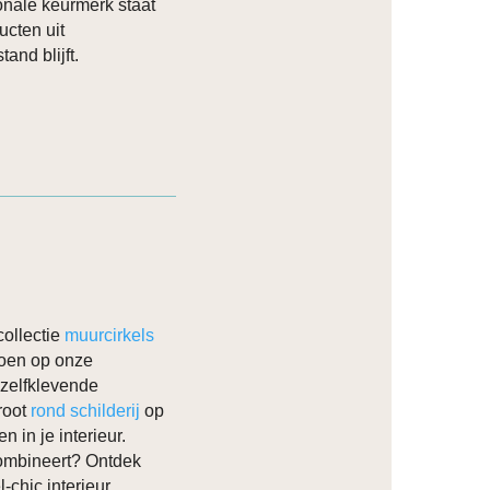
onale keurmerk staat
ucten uit
and blijft.
ollectie
muurcirkels
 doen op onze
 zelfklevende
groot
rond schilderij
op
 in je interieur.
combineert? Ontdek
-chic interieur.