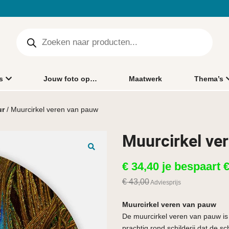
s
Jouw foto op…
Maatwerk
Thema’s
ur
/ Muurcirkel veren van pauw
Muurcirkel ve
🔍
€
34,40
je bespaart
€
43,00
Adviesprijs
Muurcirkel veren van pauw
De muurcirkel veren van pauw is 
prachtig rond schilderij dat de 