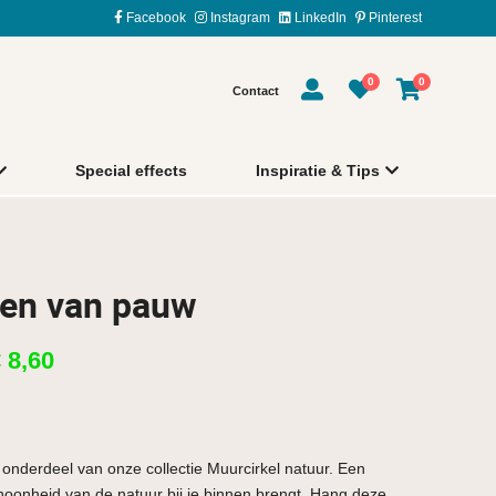
Facebook
Instagram
LinkedIn
Pinterest
0
0
Contact
Special effects
Inspiratie & Tips
ren van pauw
€
8,60
onderdeel van onze collectie Muurcirkel natuur. Een
schoonheid van de natuur bij je binnen brengt. Hang deze