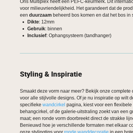
Ons Multiplex heeft een PEFC-keurmerk. Dit internati
voor milieuvriendelijkheid. Het garandeert dat de prod
een
duurzaam
beheerd bos komen en dat het bos in st
Dikte
: 12mm
Gebruik
: binnen
Inclusief
: Ophangsysteem (tandhanger)
Styling & Inspiratie
Smaakt deze vorm naar meer? Bekijk onze complete c
voor alle stijlvolle designs. Of je nu inspiratie op wilt
specifieke
wandcirkel
pagina, kiest voor een flexibele
behangcirkel, of de galerie-uitstraling zoekt van een 
maat; een ronde vorm doorbreekt direct de strakke lijnen
Benieuwd hoe je verschillende formaten met elkaar 
onze stylingtips voor
ronde wanddecoratie
in een hotel