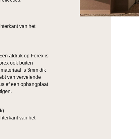
hterkant van het
 Een afdruk op Forex is
orex ook buiten
t materiaal is 3mm dik
hebt van vervelende
clusief een ophangplaat
tigen.
ik)
hterkant van het