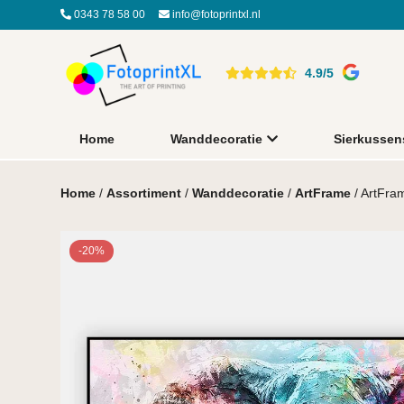
0343 78 58 00
info@fotoprintxl.nl
4.9/5
Home
Wanddecoratie
Sierkussen
Home
/
Assortiment
/
Wanddecoratie
/
ArtFrame
/ ArtFra
-20%