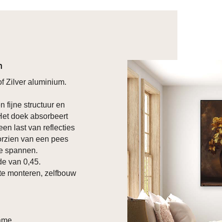
n
f Zilver aluminium.
n fijne structuur en
 Het doek absorbeert
een last van reflecties
oorzien van een pees
te spannen.
e van 0,45.
te monteren, zelfbouw
ame.