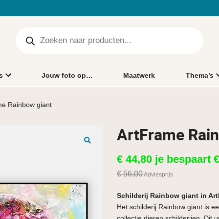
s
Jouw foto op…
Maatwerk
Thema’s
me Rainbow giant
ArtFrame Rain
🔍
€
44,80
je bespaart
€
56,00
Adviesprijs
Schilderij Rainbow giant in A
Het schilderij Rainbow giant
is e
collectie dieren schilderijen. Dit u