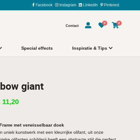
Facebook
Instagram
LinkedIn
Pinterest
0
0
Contact
Special effects
Inspiratie & Tips
bow giant
€
11,20
rtFrame met verwisselbaar doek
en uniek kunstwerk met een kleurrijke olifant, uit onze
nieke olifanten schilderij heeft een abstracte stijl die perfect