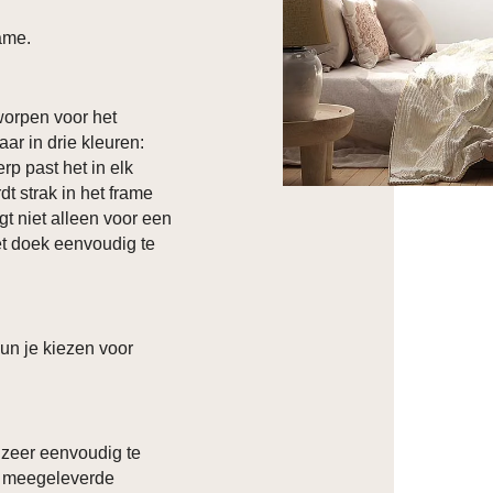
ame.
orpen voor het
aar in drie kleuren:
rp past het in elk
t strak in het frame
t niet alleen voor een
et doek eenvoudig te
kun je kiezen voor
 zeer eenvoudig te
k meegeleverde