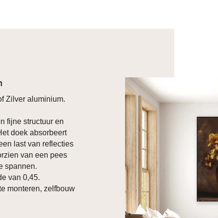
n
f Zilver aluminium.
n fijne structuur en
 Het doek absorbeert
een last van reflecties
oorzien van een pees
te spannen.
e van 0,45.
te monteren, zelfbouw