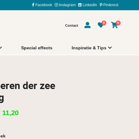
Facebook
Instagram
LinkedIn
Pinterest
0
0
Contact
Special effects
Inspiratie & Tips
eren der zee
g
€
11,20
oek