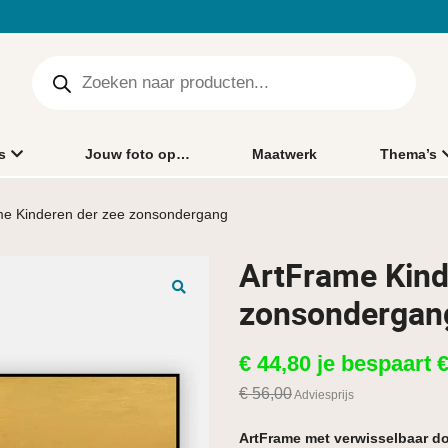
s
Jouw foto op…
Maatwerk
Thema’s
me Kinderen der zee zonsondergang
ArtFrame Kind
zonsondergan
🔍
€
44,80
je bespaart
€
56,00
Adviesprijs
ArtFrame met verwisselbaar d