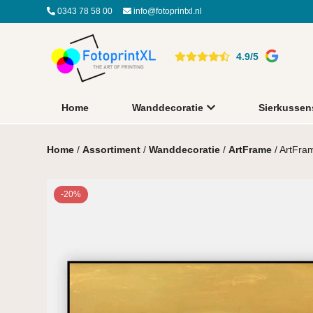
0343 78 58 00
info@fotoprintxl.nl
4.9/5
Home
Wanddecoratie
Sierkussen
Home
/
Assortiment
/
Wanddecoratie
/
ArtFrame
/ ArtFra
-20%