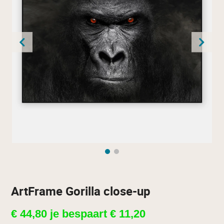
ArtFrame Gorilla close-up
€
44,80
je bespaart
€
11,20