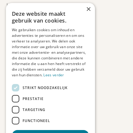
Leveringsinformatie
×
Retourbeleid
Deze website maakt
Informatie
gebruik van cookies.
Maatwerk
We gebruiken cookies om inhoud en
Veelgestelde vragen
advertenties te personaliseren en om ons
Duurzaam ondernemen
verkeer te analyseren. We delen ook
informatie over uw gebruik van onze site
met onze advertentie- en analysepartners,
Contact informatie
die deze kunnen combineren met andere
informatie die u aan hen heeft verstrekt of
Etienne de Pinedaweg 34
die zij hebben verzameld door uw gebruik
3711 CH, Austerlitz
van hun diensten.
Lees verder
Nederland
STRIKT NOODZAKELIJK
info@fotoprintxl.nl
0343 78 58 00
PRESTATIE
KVK: 81960263
TARGETING
BTW: NL002708709B23
FUNCTIONEEL