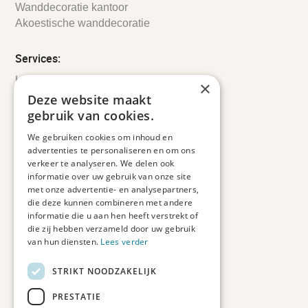
Wanddecoratie kantoor
Akoestische wanddecoratie
Services:
Leveringsinformatie
×
Retourbeleid
Deze website maakt
Informatie
gebruik van cookies.
Maatwerk
We gebruiken cookies om inhoud en
Veelgestelde vragen
advertenties te personaliseren en om ons
Duurzaam ondernemen
verkeer te analyseren. We delen ook
informatie over uw gebruik van onze site
met onze advertentie- en analysepartners,
Contact informatie
die deze kunnen combineren met andere
informatie die u aan hen heeft verstrekt of
Etienne de Pinedaweg 34
die zij hebben verzameld door uw gebruik
3711 CH, Austerlitz
van hun diensten.
Lees verder
Nederland
STRIKT NOODZAKELIJK
info@fotoprintxl.nl
0343 78 58 00
PRESTATIE