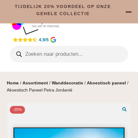
TIJDELIJK 20% VOORDEEL OP ONZE
GEHELE COLLECTIE
4.9/5
Home
/
Assortiment
/
Wanddecoratie
/
Akoestisch paneel
/
Akoestisch Paneel Petra Jordanië
-20%
🔍