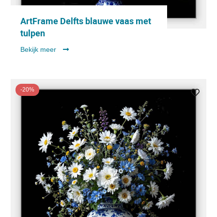
ArtFrame Delfts blauwe vaas met
tulpen
Bekijk meer
-20%