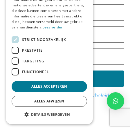
met onze advertentie- en analysepartners,
Wij helpen je graag met maatwerk, materiaalkeuze
die deze kunnen combineren met andere
informatie die u aan hen heeft verstrekt of
en het samenstellen van jouw ideale
die zij hebben verzameld door uw gebruik
wanddecoratie.
van hun diensten.
Lees verder
STRIKT NOODZAKELIJK
Neem contact op
PRESTATIE
TARGETING
FUNCTIONEEL
ALLES ACCEPTEREN
We spammen niet! Lees ons
privacybeleid
voor
ALLES AFWIJZEN
meer info.
DETAILS WEERGEVEN
0
0
Account
Contact
Verlanglijst
Winkelwagen