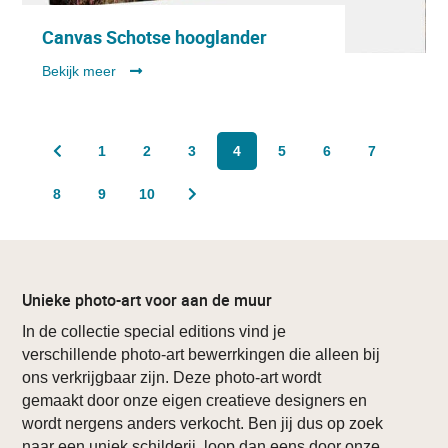
Canvas Schotse hooglander
Bekijk meer
1
2
3
4
5
6
7
8
9
10
Unieke photo-art voor aan de muur
In de collectie special editions vind je
verschillende photo-art bewerrkingen die alleen bij
ons verkrijgbaar zijn. Deze photo-art wordt
gemaakt door onze eigen creatieve designers en
wordt nergens anders verkocht. Ben jij dus op zoek
naar een uniek schilderij, loop dan eens door onze