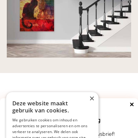
×
Deze website maakt
gebruik van cookies.
Direct €5 korting
Op je volgende bestelling
We gebruiken cookies om inhoud en
advertenties te personaliseren en om ons
Persoonlijk advies nodig?
verkeer te analyseren. We delen ook
Abonneer je nu op onze nieuwsbrief!
informatie over uw gebruik van onze site