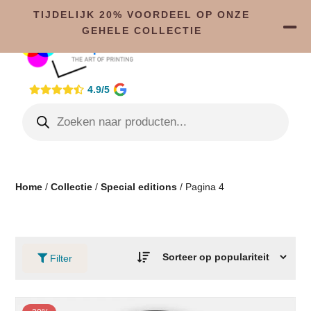
TIJDELIJK 20% VOORDEEL OP ONZE
GEHELE COLLECTIE
4.9/5
Home
/
Collectie
/
Special editions
/ Pagina 4
Filter