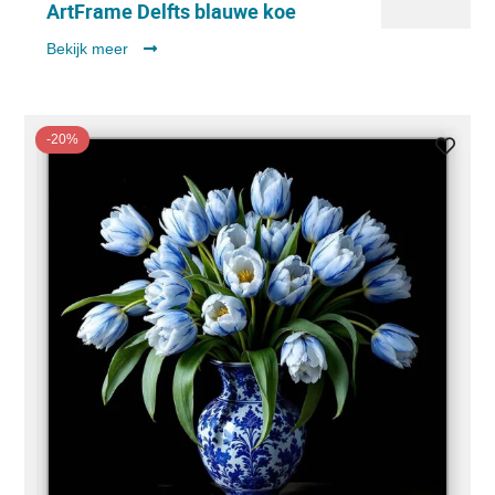
ArtFrame Delfts blauwe koe
Bekijk meer
-20%