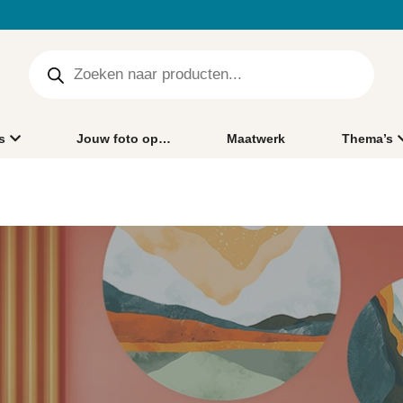
s
Jouw foto op…
Maatwerk
Thema’s