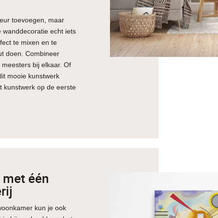
erieur toevoegen, maar
ge wanddecoratie echt iets
rfect te mixen en te
out doen. Combineer
 meesters bij elkaar. Of
 dit mooie kunstwerk
dit kunstwerk op de eerste
 met één
rij
e woonkamer kun je ook