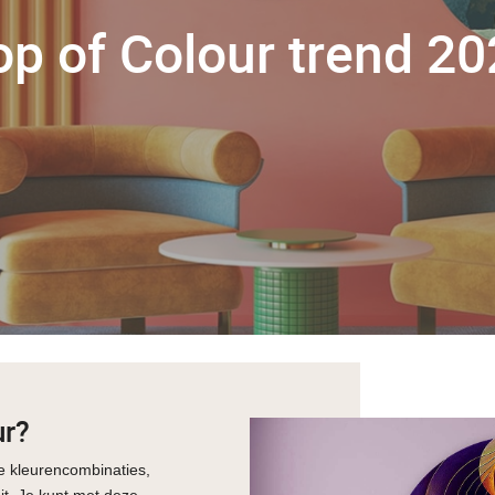
p of Colour trend 2
ur?
e kleurencombinaties,
it. Je kunt met deze