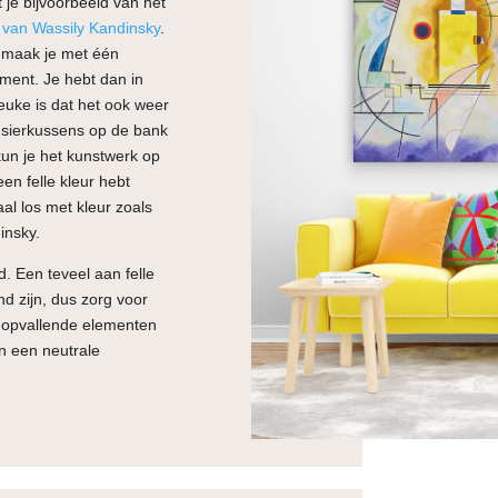
 je bijvoorbeeld van het
w van Wassily Kandinsky
.
, maak je met één
ement. Je hebt dan in
euke is dat het ook weer
e sierkussens op de bank
kun je het kunstwerk op
en felle kleur hebt
al los met kleur zoals
insky.
. Een teveel aan felle
d zijn, dus zorg voor
e opvallende elementen
n een neutrale