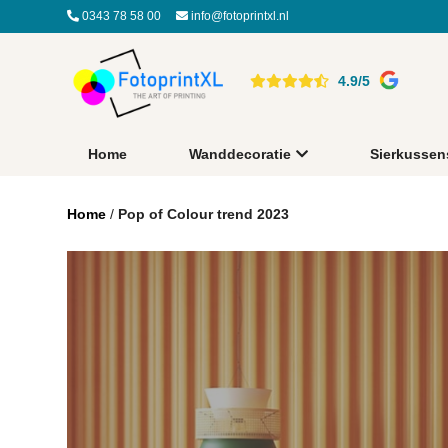
0343 78 58 00
info@fotoprintxl.nl
4.9/5
Home
Wanddecoratie
Sierkussen
Home
/
Pop of Colour trend 2023