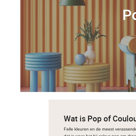
Po
Wat is Pop of Coulo
Felle kleuren en de meest verassend
dat is waar het bij colour pop om draa