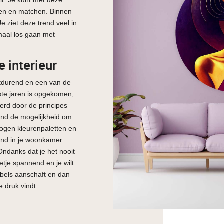
ixen en matchen. Binnen
Je ziet deze trend veel in
emaal los gaan met
e interieur
tdurend en een van de
ste jaren is opgekomen,
eerd door de principes
rend de mogelijkheid om
togen kleurenpaletten en
end in je woonkamer
Ondanks dat je het nooit
etje spannend en je wilt
eubels aanschaft en dan
e druk vindt.