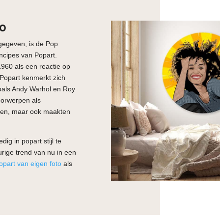
to
ngegeven, is de Pop
incipes van Popart.
1960 als een reactie op
Popart kenmerkt zich
zoals Andy Warhol en Roy
oorwerpen als
rken, maar ook maakten
dig in popart stijl te
urige trend van nu in een
opart van eigen foto
als