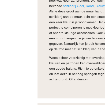
heel wat kleur aanbrengen. Wat dacht
bekende
schilderij Geel, Rood, Blau
Als je deze groot aan de muur hangt
schilderij aan de muur, echt een stat
één keer kleur in je woonkamer. Het l
perfect te combineren is met kleurig
of andere kleurige accessoires. Ook 
een muur hangen die je van tevoren e
gegeven. Natuurlijk kun je ook helema
op de foto met het schilderij van Kand
Wees echter voorzichtig met overdaad
kleuren en patronen kan overweldigen
een goede balans. Richt je op enkel
en laat deze in het oog springen tege
achtergrond. Of andersom.