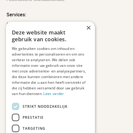
Services:
Leveringsinformatie
×
Retourbeleid
Deze website maakt
Informatie
gebruik van cookies.
Maatwerk
We gebruiken cookies om inhoud en
Veelgestelde vragen
advertenties te personaliseren en om ons
Duurzaam ondernemen
verkeer te analyseren. We delen ook
informatie over uw gebruik van onze site
met onze advertentie- en analysepartners,
Contact informatie
die deze kunnen combineren met andere
informatie die u aan hen heeft verstrekt of
Etienne de Pinedaweg 34
die zij hebben verzameld door uw gebruik
3711 CH, Austerlitz
van hun diensten.
Lees verder
Nederland
STRIKT NOODZAKELIJK
info@fotoprintxl.nl
0343 78 58 00
PRESTATIE
KVK: 81960263
TARGETING