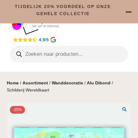
TIJDELIJK 20% VOORDEEL OP ONZE
GEHELE COLLECTIE
4.9/5
Home
/
Assortiment
/
Wanddecoratie
/
Alu Dibond
/
Schilderij Wereldkaart
-20%
🔍