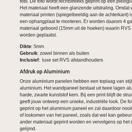
foto. De foto wordt rechtstreeks geprint op een plexig
Het materiaal heeft een glanzende uitstraling. Omdat w
materiaal printen (spiegelbeeldig aan de achterkant) i
een ophangplaat te monteren. Er worden daarom 4 ga
materiaal geboord (15mm uit de hoeken) waarin RVS
worden geplaatst.
Dikte
: 5mm
Gebruik
: zowel binnen als buiten
Inclusief
: luxe set RVS afstandhouders
Afdruk op Aluminium
Onze aluminium panelen hebben een toplaag van stijl
aluminium. Het wandpaneel bestaat uit twee lagen a
harde, zwarte kunststof kern. Bij een print blijft de stru
geeft jouw ontwerp een unieke, industriële look. De fo
geprint op het aluminium paneel en zal daardoor nooi
of loskomen van het paneel, zoals dat wel kan gebeure
ander materiaal geprint worden en vervolgens op het
gelijmd.