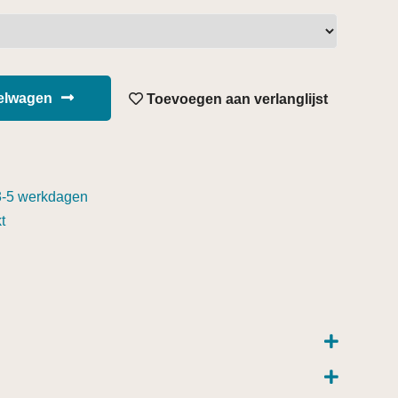
kelwagen
Toevoegen aan verlanglijst
3-5 werkdagen
t