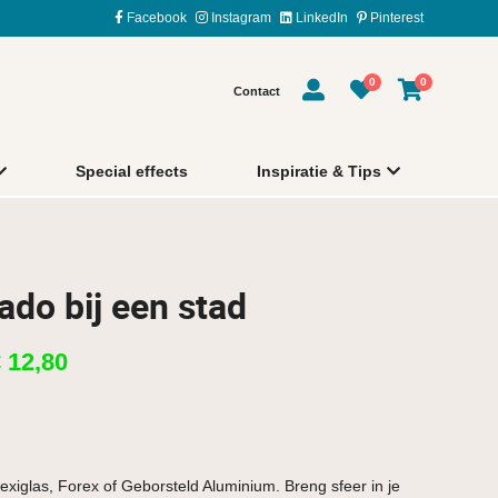
Facebook
Instagram
LinkedIn
Pinterest
0
0
Contact
Special effects
Inspiratie & Tips
ado bij een stad
€
12,80
exiglas, Forex of Geborsteld Aluminium. Breng sfeer in je