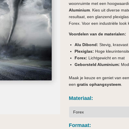
woonruimte met een hoogwaardi
Aluminium
. Kies uit diverse ma
resultaat, een glanzend plexiglas 
Forex. Voor een industriële look 
Voordelen van de materialen:
Alu Dibond:
Stevig, krasvas
Plexiglas:
Hoge kleurintensite
Forex:
Lichtgewicht en mat
Geborsteld Aluminium:
Mode
Maak je keuze en geniet van een
een
gratis ophangsysteem
.
Materiaal
Formaat