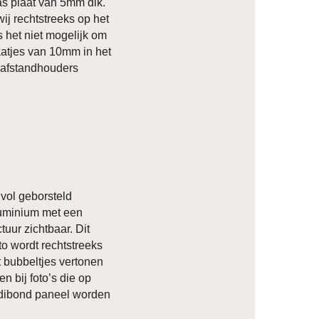
las plaat van 5mm dik.
ij rechtstreeks op het
s het niet mogelijk om
atjes van 10mm in het
 afstandhouders
vol geborsteld
luminium met een
ctuur zichtbaar. Dit
to wordt rechtstreeks
t bubbeltjes vertonen
n bij foto’s die op
 dibond paneel worden