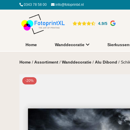
0343 78 58 00
info@fotoprintxl.nl
4.9/5
Home
Wanddecoratie
Sierkussen
Home
/
Assortiment
/
Wanddecoratie
/
Alu Dibond
/ Schil
-20%