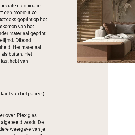
 speciale combinatie
ft een mooie luxe
htstreeks geprint op het
loskomen van het
nder materiaal geprint
elijmd. Dibond
heid. Het materiaal
 als buiten. Het
 last hebt van
kant van het paneel)
er over. Plexiglas
p afgebeeld wordt. De
ldere weergave van je