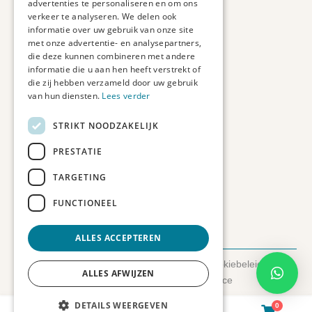
advertenties te personaliseren en om ons
Duurzaam ondernemen
verkeer te analyseren. We delen ook
informatie over uw gebruik van onze site
met onze advertentie- en analysepartners,
Contact informatie
die deze kunnen combineren met andere
informatie die u aan hen heeft verstrekt of
Etienne de Pinedaweg 34
die zij hebben verzameld door uw gebruik
3711 CH, Austerlitz
van hun diensten.
Lees verder
Nederland
STRIKT NOODZAKELIJK
info@fotoprintxl.nl
0343 78 58 00
PRESTATIE
KVK: 81960263
TARGETING
BTW: NL002708709B23
FUNCTIONEEL
ALLES ACCEPTEREN
© 2026 FotoprintXL.nl
-
Privacyverklaring
-
Cookiebeleid
-
ALLES AFWIJZEN
Disclaimer
- Gemaakt door:
SyncSilo Ecommerce
DETAILS WEERGEVEN
0
0