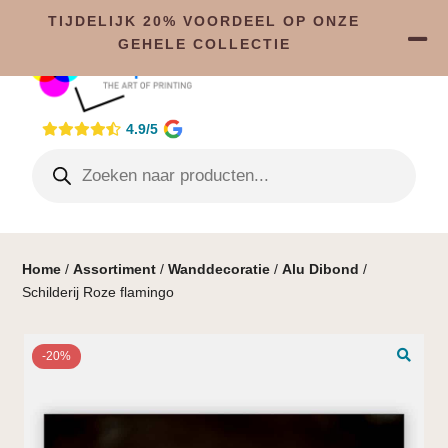
TIJDELIJK 20% VOORDEEL OP ONZE
GEHELE COLLECTIE
4.9/5
Home
/
Assortiment
/
Wanddecoratie
/
Alu Dibond
/
Schilderij Roze flamingo
-20%
🔍