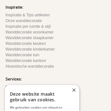
Inspiratie:
Inspiratie & Tips artikelen
Onze wanddecoratie
Inspiratie per ruimte & stijl
Wanddecoratie woonkamer
Wanddecoratie slaapkamer
Wanddecoratie keuken
Wanddecoratie kinderkamer
Wanddecoratie tuin
Wanddecoratie kantoor
Akoestische wanddecoratie
Services:
Leveringsinformatie
×
Retourbeleid
Deze website maakt
Informatie
gebruik van cookies.
Maatwerk
We gebruiken cookies om inhoud en
Veelgestelde vragen