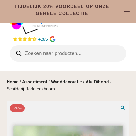
TIJDELIJK 20% VOORDEEL OP ONZE
GEHELE COLLECTIE
4.9/5
Home
/
Assortiment
/
Wanddecoratie
/
Alu Dibond
/
Schilderij Rode eekhoorn
-20%
🔍