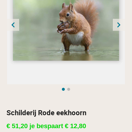
Schilderij Rode eekhoorn
€
51,20
je bespaart
€
12,80