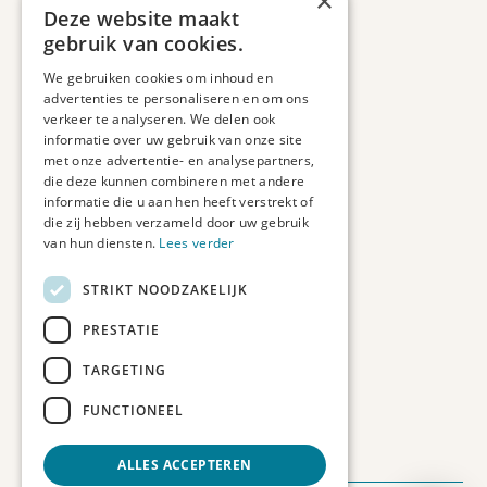
×
Retourbeleid
Deze website maakt
Informatie
gebruik van cookies.
Maatwerk
We gebruiken cookies om inhoud en
Veelgestelde vragen
advertenties te personaliseren en om ons
Duurzaam ondernemen
verkeer te analyseren. We delen ook
informatie over uw gebruik van onze site
met onze advertentie- en analysepartners,
Contact informatie
die deze kunnen combineren met andere
informatie die u aan hen heeft verstrekt of
Etienne de Pinedaweg 34
die zij hebben verzameld door uw gebruik
3711 CH, Austerlitz
van hun diensten.
Lees verder
Nederland
STRIKT NOODZAKELIJK
info@fotoprintxl.nl
0343 78 58 00
PRESTATIE
KVK: 81960263
TARGETING
BTW: NL002708709B23
FUNCTIONEEL
ALLES ACCEPTEREN