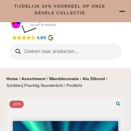
TIJDELIJK 20% VOORDEEL OP ONZE
GEHELE COLLECTIE
4.9/5
Home
/
Assortiment
/
Wanddecoratie
/
Alu Dibond
/
Schilderij Prachtig Noorderlicht / Poollicht
-20%
🔍