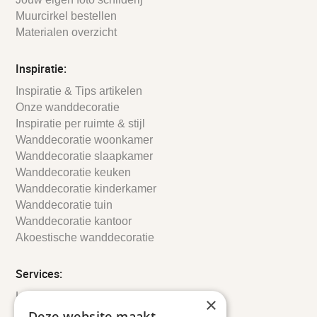
Muurcirkel bestellen
Materialen overzicht
Inspiratie:
Inspiratie & Tips artikelen
Onze wanddecoratie
Inspiratie per ruimte & stijl
Wanddecoratie woonkamer
Wanddecoratie slaapkamer
Wanddecoratie keuken
Wanddecoratie kinderkamer
Wanddecoratie tuin
Wanddecoratie kantoor
Akoestische wanddecoratie
Services:
Leveringsinformatie
×
Retourbeleid
Deze website maakt