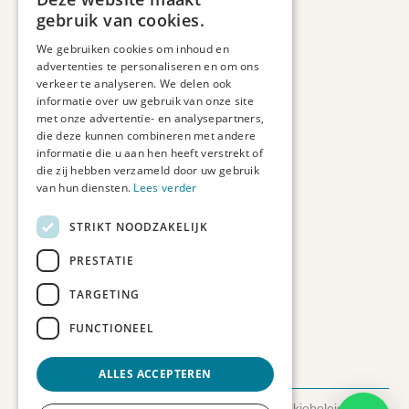
Informatie
gebruik van cookies.
Maatwerk
We gebruiken cookies om inhoud en
Veelgestelde vragen
advertenties te personaliseren en om ons
Duurzaam ondernemen
verkeer te analyseren. We delen ook
informatie over uw gebruik van onze site
met onze advertentie- en analysepartners,
Contact informatie
die deze kunnen combineren met andere
informatie die u aan hen heeft verstrekt of
Etienne de Pinedaweg 34
die zij hebben verzameld door uw gebruik
3711 CH, Austerlitz
van hun diensten.
Lees verder
Nederland
STRIKT NOODZAKELIJK
info@fotoprintxl.nl
0343 78 58 00
PRESTATIE
KVK: 81960263
TARGETING
BTW: NL002708709B23
FUNCTIONEEL
ALLES ACCEPTEREN
© 2026 FotoprintXL.nl
-
Privacyverklaring
-
Cookiebeleid
-