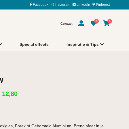
Facebook
Instagram
LinkedIn
Pinterest
0
0
Contact
Special effects
Inspiratie & Tips
w
€
12,80
exiglas, Forex of Geborsteld Aluminium. Breng sfeer in je