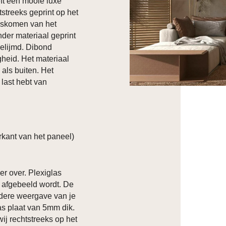
ft een mooie luxe
htstreeks geprint op het
loskomen van het
nder materiaal geprint
elijmd. Dibond
heid. Het materiaal
 als buiten. Het
 last hebt van
kant van het paneel)
er over. Plexiglas
p afgebeeld wordt. De
ldere weergave van je
las plaat van 5mm dik.
ij rechtstreeks op het