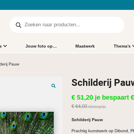
s
Jouw foto op…
Maatwerk
Thema’s
lderij Pauw
Schilderij Pau
🔍
€
51,20
je bespaart
€
64,00
Adviesprijs
Schilderij Pauw
Prachtig kunstwerk op Dibond, Pl