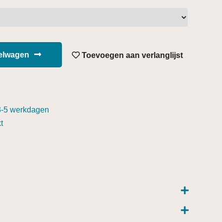
kelwagen
Toevoegen aan verlanglijst
3-5 werkdagen
t