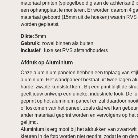
materiaal printen (spiegelbeeldig aan de achterkant) i
een ophangplaat te monteren. Er worden daarom 4 ga
materiaal geboord (15mm uit de hoeken) waarin RVS
worden geplaatst.
Dikte
: 5mm
Gebruik
: zowel binnen als buiten
Inclusief
: luxe set RVS afstandhouders
Afdruk op Aluminium
Onze aluminium panelen hebben een toplaag van stijl
aluminium. Het wandpaneel bestaat uit twee lagen a
harde, zwarte kunststof kern. Bij een print blijft de stru
geeft jouw ontwerp een unieke, industriële look. De fo
geprint op het aluminium paneel en zal daardoor nooi
of loskomen van het paneel, zoals dat wel kan gebeure
ander materiaal geprint worden en vervolgens op het
gelijmd.
Aluminium is erg mooi bij het afdrukken van zwart-wit 
kleuren in de foto worden niet geprint, zodat je op de