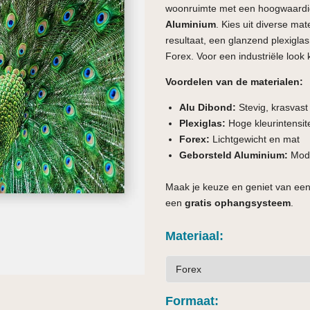
woonruimte met een hoogwaardi
Aluminium
. Kies uit diverse ma
resultaat, een glanzend plexiglas 
Forex. Voor een industriële look 
Voordelen van de materialen:
Alu Dibond:
Stevig, krasvas
Plexiglas:
Hoge kleurintensite
Forex:
Lichtgewicht en mat
Geborsteld Aluminium:
Mode
Maak je keuze en geniet van een
een
gratis ophangsysteem
.
Materiaal
Formaat