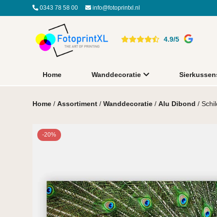
0343 78 58 00
info@fotoprintxl.nl
4.9/5
Home
Wanddecoratie
Sierkussen
Home
/
Assortiment
/
Wanddecoratie
/
Alu Dibond
/ Schi
-20%