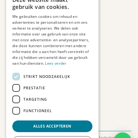
Informatie
gebruik van cookies.
Maatwerk
We gebruiken cookies om inhoud en
Veelgestelde vragen
advertenties te personaliseren en om ons
Duurzaam ondernemen
verkeer te analyseren. We delen ook
informatie over uw gebruik van onze site
met onze advertentie- en analysepartners,
Contact informatie
die deze kunnen combineren met andere
informatie die u aan hen heeft verstrekt of
Etienne de Pinedaweg 34
die zij hebben verzameld door uw gebruik
3711 CH, Austerlitz
van hun diensten.
Lees verder
Nederland
STRIKT NOODZAKELIJK
info@fotoprintxl.nl
0343 78 58 00
PRESTATIE
KVK: 81960263
TARGETING
BTW: NL002708709B23
FUNCTIONEEL
ALLES ACCEPTEREN
© 2026 FotoprintXL.nl
-
Privacyverklaring
-
Cookiebeleid
-