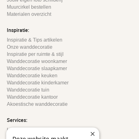
Muurcirkel bestellen
Materialen overzicht
Inspiratie:
Inspiratie & Tips artikelen
Onze wanddecoratie
Inspiratie per ruimte & stijl
Wanddecoratie woonkamer
Wanddecoratie slaapkamer
Wanddecoratie keuken
Wanddecoratie kinderkamer
Wanddecoratie tuin
Wanddecoratie kantoor
Akoestische wanddecoratie
Services:
Leveringsinformatie
×
Retourbeleid
Deze website maakt