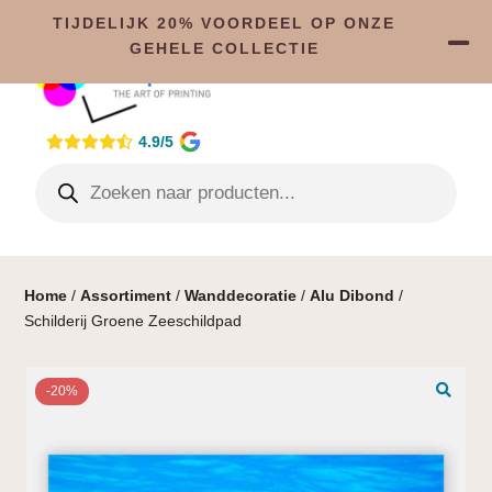
TIJDELIJK 20% VOORDEEL OP ONZE
GEHELE COLLECTIE
4.9/5
Home
/
Assortiment
/
Wanddecoratie
/
Alu Dibond
/
Schilderij Groene Zeeschildpad
-20%
🔍