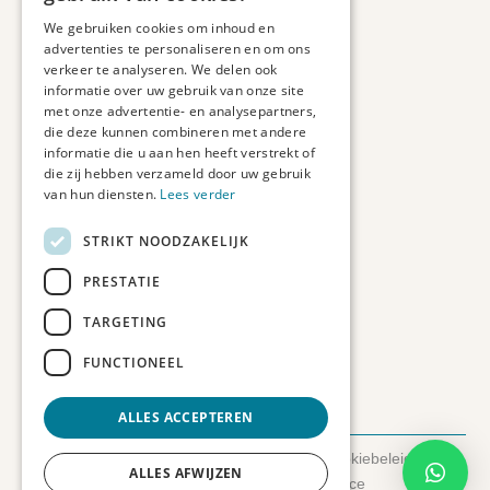
Maatwerk
We gebruiken cookies om inhoud en
Veelgestelde vragen
advertenties te personaliseren en om ons
Duurzaam ondernemen
verkeer te analyseren. We delen ook
informatie over uw gebruik van onze site
met onze advertentie- en analysepartners,
Contact informatie
die deze kunnen combineren met andere
informatie die u aan hen heeft verstrekt of
Etienne de Pinedaweg 34
die zij hebben verzameld door uw gebruik
3711 CH, Austerlitz
van hun diensten.
Lees verder
Nederland
STRIKT NOODZAKELIJK
info@fotoprintxl.nl
0343 78 58 00
PRESTATIE
KVK: 81960263
TARGETING
BTW: NL002708709B23
FUNCTIONEEL
ALLES ACCEPTEREN
© 2026 FotoprintXL.nl
-
Privacyverklaring
-
Cookiebeleid
-
ALLES AFWIJZEN
Disclaimer
- Gemaakt door:
SyncSilo Ecommerce