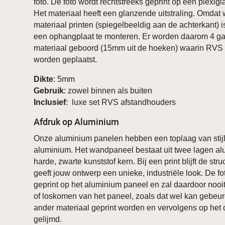
foto. De foto wordt rechtstreeks geprint op een plexig
Het materiaal heeft een glanzende uitstraling. Omdat w
materiaal printen (spiegelbeeldig aan de achterkant) i
een ophangplaat te monteren. Er worden daarom 4 ga
materiaal geboord (15mm uit de hoeken) waarin RVS
worden geplaatst.
Dikte
: 5mm
Gebruik
: zowel binnen als buiten
Inclusief
: luxe set RVS afstandhouders
Afdruk op Aluminium
Onze aluminium panelen hebben een toplaag van stijl
aluminium. Het wandpaneel bestaat uit twee lagen a
harde, zwarte kunststof kern. Bij een print blijft de stru
geeft jouw ontwerp een unieke, industriële look. De fo
geprint op het aluminium paneel en zal daardoor nooi
of loskomen van het paneel, zoals dat wel kan gebeure
ander materiaal geprint worden en vervolgens op het
gelijmd.