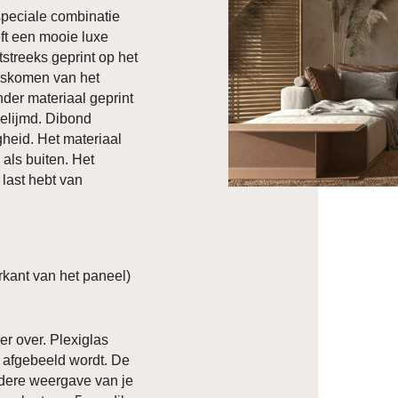
 speciale combinatie
ft een mooie luxe
htstreeks geprint op het
loskomen van het
nder materiaal geprint
elijmd. Dibond
heid. Het materiaal
 als buiten. Het
 last hebt van
kant van het paneel)
er over. Plexiglas
p afgebeeld wordt. De
ldere weergave van je