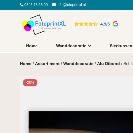
0343 78 58 00
info@fotoprintxl.nl
4.9/5
Home
Wanddecoratie
Sierkussen
Home
/
Assortiment
/
Wanddecoratie
/
Alu Dibond
/ Schil
-20%