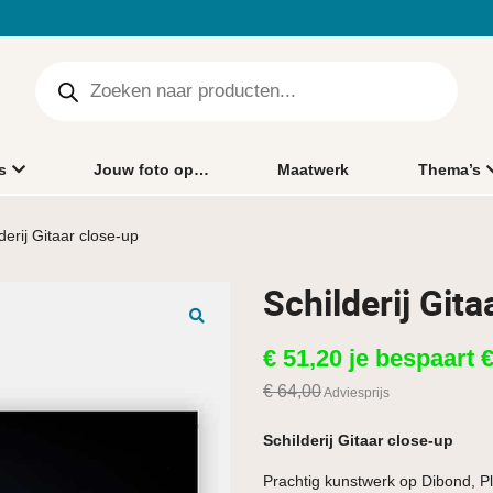
s
Jouw foto op…
Maatwerk
Thema’s
derij Gitaar close-up
Schilderij Gita
🔍
€
51,20
je bespaart
€
64,00
Adviesprijs
Schilderij Gitaar close-up
Prachtig kunstwerk op Dibond, Pl