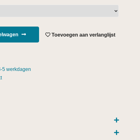
kelwagen
Toevoegen aan verlanglijst
3-5 werkdagen
t