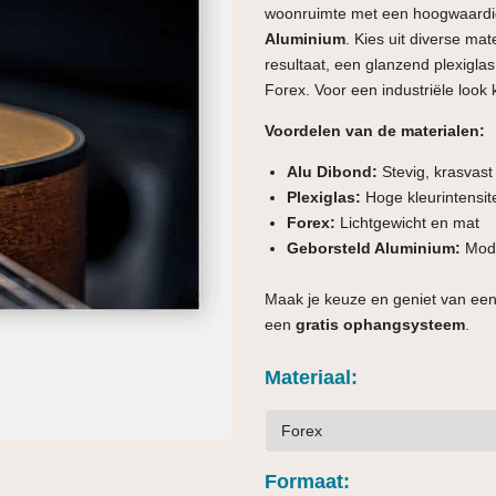
woonruimte met een hoogwaardi
Aluminium
. Kies uit diverse ma
resultaat, een glanzend plexiglas 
Forex. Voor een industriële look 
Voordelen van de materialen:
Alu Dibond:
Stevig, krasvas
Plexiglas:
Hoge kleurintensite
Forex:
Lichtgewicht en mat
Geborsteld Aluminium:
Mode
Maak je keuze en geniet van een
een
gratis ophangsysteem
.
Materiaal
Formaat