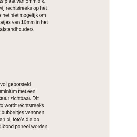
las plaat van 5mm dik.
ij rechtstreeks op het
s het niet mogelijk om
atjes van 10mm in het
 afstandhouders
vol geborsteld
luminium met een
ctuur zichtbaar. Dit
to wordt rechtstreeks
t bubbeltjes vertonen
n bij foto’s die op
 dibond paneel worden