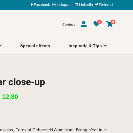
Facebook
Instagram
LinkedIn
Pinterest
0
0
Contact
Special effects
Inspiratie & Tips
ar close-up
€
12,80
exiglas, Forex of Geborsteld Aluminium. Breng sfeer in je