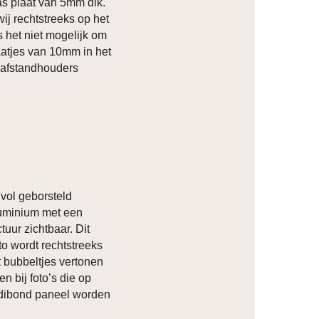
las plaat van 5mm dik.
ij rechtstreeks op het
s het niet mogelijk om
atjes van 10mm in het
 afstandhouders
vol geborsteld
luminium met een
ctuur zichtbaar. Dit
to wordt rechtstreeks
t bubbeltjes vertonen
n bij foto’s die op
 dibond paneel worden