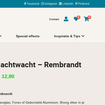
Facebook
Instagram
LinkedIn
Pinterest
0
0
Contact
Special effects
Inspiratie & Tips
 Nachtwacht – Rembrandt
€
12,80
embrandt
exiglas, Forex of Geborsteld Aluminium. Breng sfeer in je