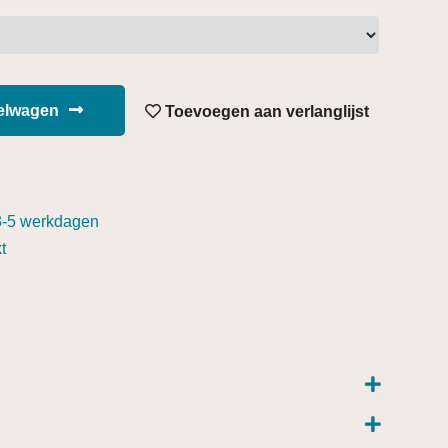
kelwagen
Toevoegen aan verlanglijst
3-5 werkdagen
t