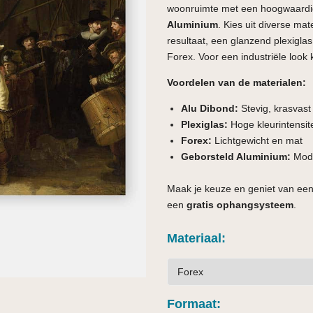
woonruimte met een hoogwaardi
Aluminium
. Kies uit diverse ma
resultaat, een glanzend plexiglas 
Forex. Voor een industriële look 
Voordelen van de materialen:
Alu Dibond:
Stevig, krasvas
Plexiglas:
Hoge kleurintensite
Forex:
Lichtgewicht en mat
Geborsteld Aluminium:
Mode
Maak je keuze en geniet van een
een
gratis ophangsysteem
.
Materiaal
Formaat