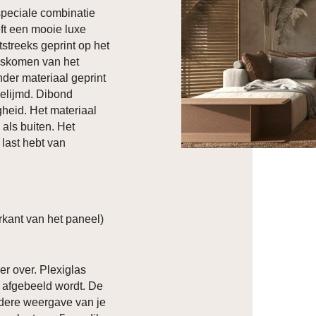
 speciale combinatie
ft een mooie luxe
htstreeks geprint op het
loskomen van het
nder materiaal geprint
elijmd. Dibond
heid. Het materiaal
 als buiten. Het
 last hebt van
kant van het paneel)
er over. Plexiglas
p afgebeeld wordt. De
ldere weergave van je