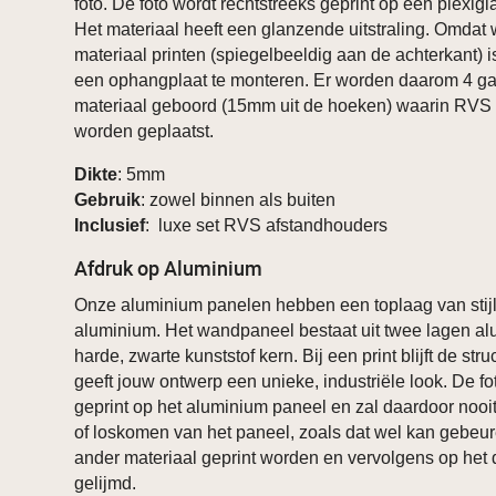
foto. De foto wordt rechtstreeks geprint op een plexig
Het materiaal heeft een glanzende uitstraling. Omdat w
materiaal printen (spiegelbeeldig aan de achterkant) i
een ophangplaat te monteren. Er worden daarom 4 ga
materiaal geboord (15mm uit de hoeken) waarin RVS
worden geplaatst.
Dikte
: 5mm
Gebruik
: zowel binnen als buiten
Inclusief
: luxe set RVS afstandhouders
Afdruk op Aluminium
Onze aluminium panelen hebben een toplaag van stijl
aluminium. Het wandpaneel bestaat uit twee lagen a
harde, zwarte kunststof kern. Bij een print blijft de stru
geeft jouw ontwerp een unieke, industriële look. De fo
geprint op het aluminium paneel en zal daardoor nooi
of loskomen van het paneel, zoals dat wel kan gebeure
ander materiaal geprint worden en vervolgens op het
gelijmd.