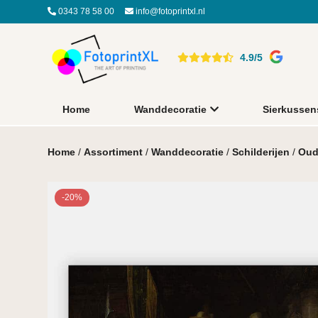
0343 78 58 00
info@fotoprintxl.nl
4.9/5
Home
Wanddecoratie
Sierkussen
Home
/
Assortiment
/
Wanddecoratie
/
Schilderijen
/
Oud
-20%