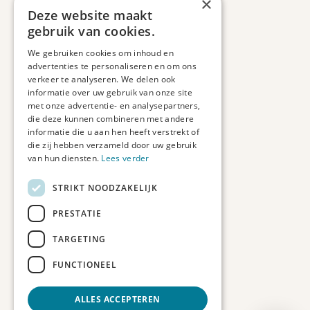
×
Retourbeleid
Deze website maakt
Informatie
gebruik van cookies.
Maatwerk
We gebruiken cookies om inhoud en
Veelgestelde vragen
advertenties te personaliseren en om ons
Duurzaam ondernemen
verkeer te analyseren. We delen ook
informatie over uw gebruik van onze site
met onze advertentie- en analysepartners,
Contact informatie
die deze kunnen combineren met andere
informatie die u aan hen heeft verstrekt of
Etienne de Pinedaweg 34
die zij hebben verzameld door uw gebruik
3711 CH, Austerlitz
van hun diensten.
Lees verder
Nederland
STRIKT NOODZAKELIJK
info@fotoprintxl.nl
0343 78 58 00
PRESTATIE
KVK: 81960263
TARGETING
BTW: NL002708709B23
FUNCTIONEEL
ALLES ACCEPTEREN