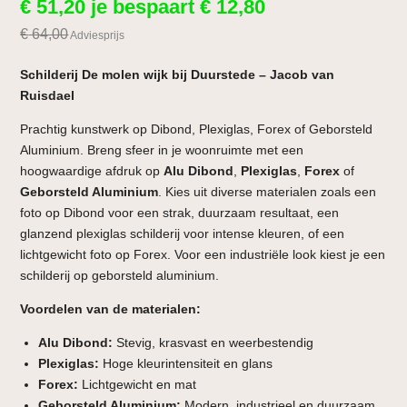
€
51,20
je bespaart
€
12,80
€
64,00
Adviesprijs
Schilderij De molen wijk bij Duurstede – Jacob van
Ruisdael
Prachtig kunstwerk op Dibond, Plexiglas, Forex of Geborsteld
Aluminium. Breng sfeer in je woonruimte met een
hoogwaardige afdruk op
Alu Dibond
,
Plexiglas
,
Forex
of
Geborsteld Aluminium
. Kies uit diverse materialen zoals een
foto op Dibond voor een strak, duurzaam resultaat, een
glanzend plexiglas schilderij voor intense kleuren, of een
lichtgewicht foto op Forex. Voor een industriële look kiest je een
schilderij op geborsteld aluminium.
Voordelen van de materialen:
Alu Dibond:
Stevig, krasvast en weerbestendig
Plexiglas:
Hoge kleurintensiteit en glans
Forex:
Lichtgewicht en mat
Geborsteld Aluminium:
Modern, industrieel en duurzaam