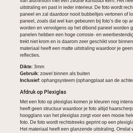
van aluminium met een zwarte kunststof kern. Het hee
uitstraling en past in ieder interieur. De foto wordt rec
paneel en zal daardoor nooit bubbeltjes vertonen of 
paneel, zoals dat wel kan gebeuren bij foto’s die op a
worden en vervolgens op het dibond paneel worden g
panelen hebben een hoge corrosie- en weerbestendig
trekt niet krom en is daarom zeer geschikt voor binnen
materiaal heeft een matte uitstraling waardoor je geen
reflecties.
Dikte
: 3mm
Gebruik
: zowel binnen als buiten
Inclusief
: ophangsysteem (ophangplaat aan de achter
Afdruk op Plexiglas
Met een foto op plexiglas komen je kleuren nog intens
heeft geen structuur waardoor je foto altijd haarscher
hoogglans van het plexiglas zorgt voor een mooie he
foto. De foto wordt rechtstreeks geprint op een plexig
Het materiaal heeft een glanzende uitstraling. Omdat w