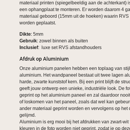
materiaal printen (spiegelbeeldig aan de achterkant) i
een ophangplaat te monteren. Er worden daarom 4 ga
materiaal geboord (15mm uit de hoeken) waarin RVS
worden geplaatst.
Dikte
: 5mm
Gebruik
: zowel binnen als buiten
Inclusief
: luxe set RVS afstandhouders
Afdruk op Aluminium
Onze aluminium panelen hebben een toplaag van stijl
aluminium. Het wandpaneel bestaat uit twee lagen a
harde, zwarte kunststof kern. Bij een print blijft de stru
geeft jouw ontwerp een unieke, industriële look. De fo
geprint op het aluminium paneel en zal daardoor nooi
of loskomen van het paneel, zoals dat wel kan gebeure
ander materiaal geprint worden en vervolgens op het
gelijmd.
Aluminium is erg mooi bij het afdrukken van zwart-wit 
kleuren in de foto worden niet geprint, zodat je op de