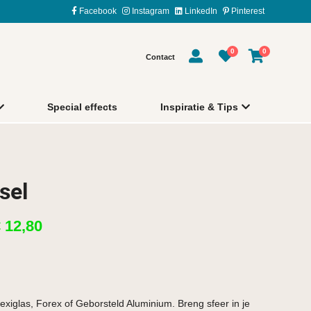
Facebook
Instagram
LinkedIn
Pinterest
0
0
Contact
Special effects
Inspiratie & Tips
sel
€
12,80
exiglas, Forex of Geborsteld Aluminium. Breng sfeer in je