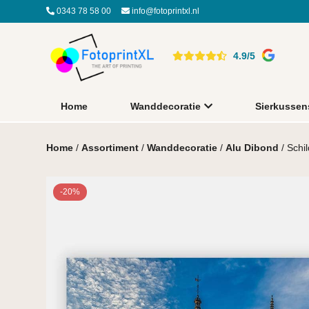
0343 78 58 00
info@fotoprintxl.nl
4.9/5
Home
Wanddecoratie
Sierkussen
Home
/
Assortiment
/
Wanddecoratie
/
Alu Dibond
/ Schil
-20%