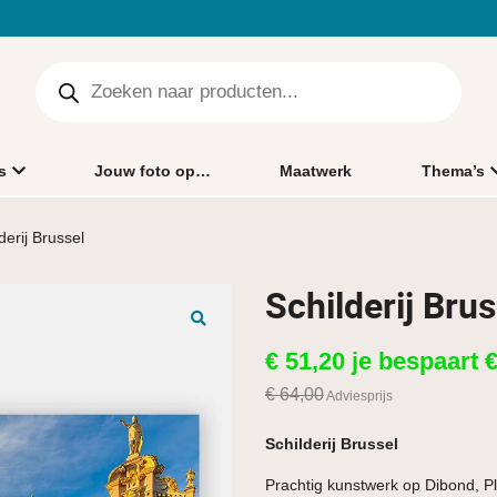
s
Jouw foto op…
Maatwerk
Thema’s
derij Brussel
Schilderij Brus
🔍
€
51,20
je bespaart
€
64,00
Adviesprijs
Schilderij Brussel
Prachtig kunstwerk op Dibond, Pl