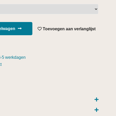
kelwagen
Toevoegen aan verlanglijst
3-5 werkdagen
t