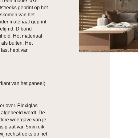
ft een mooie luxe
htstreeks geprint op het
loskomen van het
nder materiaal geprint
elijmd. Dibond
heid. Het materiaal
 als buiten. Het
 last hebt van
kant van het paneel)
er over. Plexiglas
p afgebeeld wordt. De
ldere weergave van je
las plaat van 5mm dik.
ij rechtstreeks op het