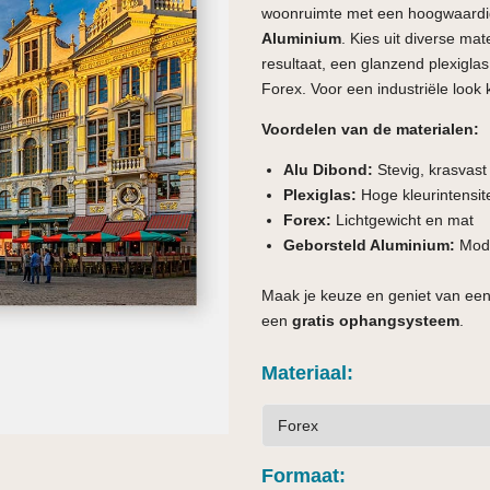
woonruimte met een hoogwaardi
Aluminium
. Kies uit diverse ma
resultaat, een glanzend plexiglas 
Forex. Voor een industriële look 
Voordelen van de materialen:
Alu Dibond:
Stevig, krasvas
Plexiglas:
Hoge kleurintensite
Forex:
Lichtgewicht en mat
Geborsteld Aluminium:
Mode
Maak je keuze en geniet van een
een
gratis ophangsysteem
.
Materiaal
Formaat