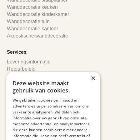
Wanddecoratie keuken
Wanddecoratie kinderkamer
Wanddecoratie tuin
Wanddecoratie kantoor
Akoestische wanddecoratie
Services:
Leveringsinformatie
Retourbeleid
×
Informatie
Deze website maakt
Maatwerk
gebruik van cookies.
Veelgestelde vragen
Duurzaam ondernemen
We gebruiken cookies om inhoud en
advertenties te personaliseren en om ons
verkeer te analyseren. We delen ook
Contact informatie
informatie over uw gebruik van onze site
Etienne de Pinedaweg 34
met onze advertentie- en analysepartners,
die deze kunnen combineren met andere
3711 CH, Austerlitz
informatie die u aan hen heeft verstrekt of
Nederland