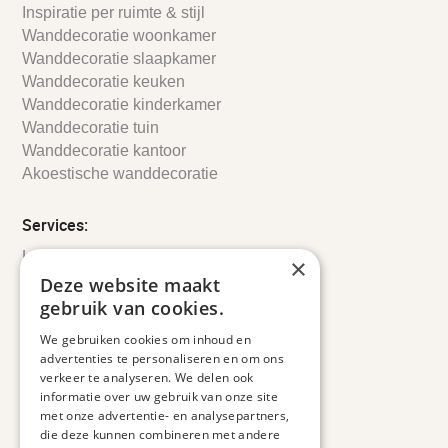
Inspiratie per ruimte & stijl
Wanddecoratie woonkamer
Wanddecoratie slaapkamer
Wanddecoratie keuken
Wanddecoratie kinderkamer
Wanddecoratie tuin
Wanddecoratie kantoor
Akoestische wanddecoratie
Services:
Leveringsinformatie
×
Retourbeleid
Deze website maakt
Informatie
gebruik van cookies.
Maatwerk
We gebruiken cookies om inhoud en
Veelgestelde vragen
advertenties te personaliseren en om ons
Duurzaam ondernemen
verkeer te analyseren. We delen ook
informatie over uw gebruik van onze site
met onze advertentie- en analysepartners,
Contact informatie
die deze kunnen combineren met andere