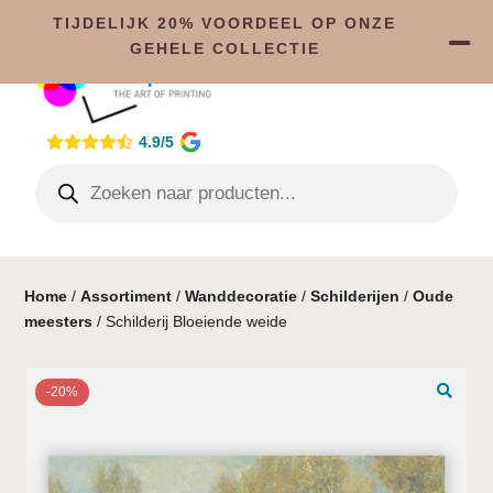
TIJDELIJK 20% VOORDEEL OP ONZE
GEHELE COLLECTIE
4.9/5
Home
/
Assortiment
/
Wanddecoratie
/
Schilderijen
/
Oude
meesters
/ Schilderij Bloeiende weide
-20%
🔍