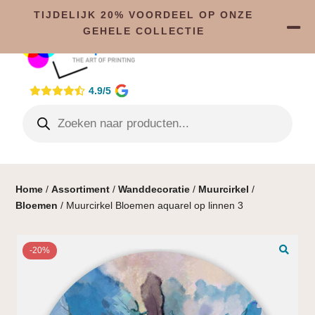
TIJDELIJK 20% VOORDEEL OP ONZE
GEHELE COLLECTIE
4.9/5
Home
/
Assortiment
/
Wanddecoratie
/
Muurcirkel
/
Bloemen
/ Muurcirkel Bloemen aquarel op linnen 3
-20%
🔍