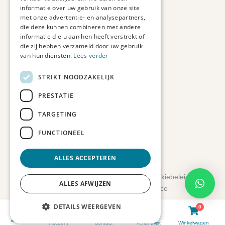
informatie over uw gebruik van onze site
met onze advertentie- en analysepartners,
Contact informatie
die deze kunnen combineren met andere
informatie die u aan hen heeft verstrekt of
Etienne de Pinedaweg 34
die zij hebben verzameld door uw gebruik
3711 CH, Austerlitz
van hun diensten.
Lees verder
Nederland
STRIKT NOODZAKELIJK
info@fotoprintxl.nl
0343 78 58 00
PRESTATIE
KVK: 81960263
TARGETING
BTW: NL002708709B23
FUNCTIONEEL
ALLES ACCEPTEREN
© 2026 FotoprintXL.nl
-
Privacyverklaring
-
Cookiebeleid
-
ALLES AFWIJZEN
Disclaimer
- Gemaakt door:
SyncSilo Ecommerce
DETAILS WEERGEVEN
0
0
Account
Contact
Verlanglijst
Winkelwagen