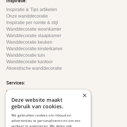
Inspiratie:
Inspiratie & Tips artikelen
Onze wanddecoratie
Inspiratie per ruimte & stijl
Wanddecoratie woonkamer
Wanddecoratie slaapkamer
Wanddecoratie keuken
Wanddecoratie kinderkamer
Wanddecoratie tuin
Wanddecoratie kantoor
Akoestische wanddecoratie
Services:
Leveringsinformatie
×
Retourbeleid
Deze website maakt
Informatie
gebruik van cookies.
Maatwerk
We gebruiken cookies om inhoud en
Veelgestelde vragen
advertenties te personaliseren en om ons
Duurzaam ondernemen
verkeer te analyseren. We delen ook