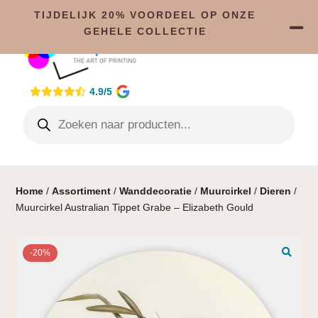
TIJDELIJK 20% VOORDEEL OP ONZE
GEHELE COLLECTIE
4.9/5
Home
/
Assortiment
/
Wanddecoratie
/
Muurcirkel
/
Dieren
/
Muurcirkel Australian Tippet Grabe – Elizabeth Gould
-20%
🔍