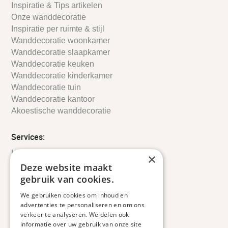
Inspiratie & Tips artikelen
Onze wanddecoratie
Inspiratie per ruimte & stijl
Wanddecoratie woonkamer
Wanddecoratie slaapkamer
Wanddecoratie keuken
Wanddecoratie kinderkamer
Wanddecoratie tuin
Wanddecoratie kantoor
Akoestische wanddecoratie
Services:
Leveringsinformatie
×
Retourbeleid
Deze website maakt
Informatie
gebruik van cookies.
Maatwerk
We gebruiken cookies om inhoud en
Veelgestelde vragen
advertenties te personaliseren en om ons
Duurzaam ondernemen
verkeer te analyseren. We delen ook
informatie over uw gebruik van onze site