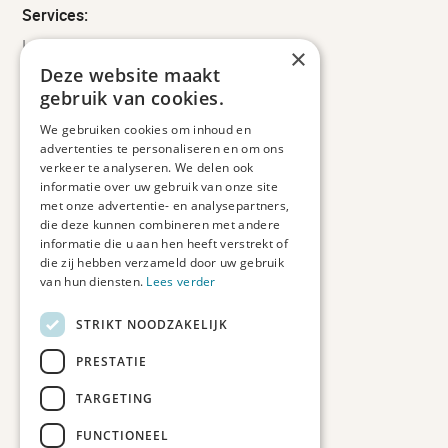
Services:
Leveringsinformatie
×
Retourbeleid
Deze website maakt
Informatie
gebruik van cookies.
Maatwerk
We gebruiken cookies om inhoud en
Veelgestelde vragen
advertenties te personaliseren en om ons
Duurzaam ondernemen
verkeer te analyseren. We delen ook
informatie over uw gebruik van onze site
met onze advertentie- en analysepartners,
Contact informatie
die deze kunnen combineren met andere
informatie die u aan hen heeft verstrekt of
Etienne de Pinedaweg 34
die zij hebben verzameld door uw gebruik
3711 CH, Austerlitz
van hun diensten.
Lees verder
Nederland
STRIKT NOODZAKELIJK
info@fotoprintxl.nl
0343 78 58 00
PRESTATIE
KVK: 81960263
TARGETING
BTW: NL002708709B23
FUNCTIONEEL