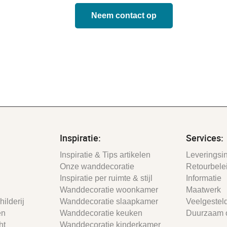
Neem contact op
Inspiratie:
Services:
Inspiratie & Tips artikelen
Leveringsin
Onze wanddecoratie
Retourbele
Inspiratie per ruimte & stijl
Informatie
Wanddecoratie woonkamer
Maatwerk
ilderij
Wanddecoratie slaapkamer
Veelgestel
en
Wanddecoratie keuken
Duurzaam 
ht
Wanddecoratie kinderkamer