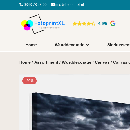
0343 78 58 00
info@fotoprintxl.nl
4.9/5
Home
Wanddecoratie
Sierkussen
Home
/
Assortiment
/
Wanddecoratie
/
Canvas
/ Canvas O
-20%