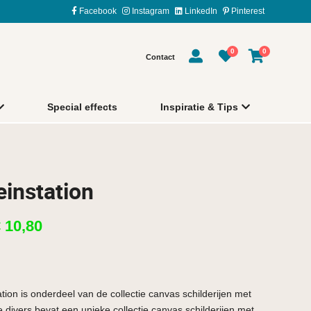
Facebook
Instagram
LinkedIn
Pinterest
0
0
Contact
Special effects
Inspiratie & Tips
einstation
€
10,80
ation is onderdeel van de collectie canvas schilderijen met
e divers bevat een unieke collectie canvas schilderijen met