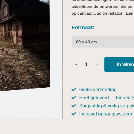
uiteenlopende ontwerpen die perf
op canvas: Oud treinstation. Een 
Formaat
In win
Gratis verzending
Snel geleverd — binnen 
Zorgvuldig & veilig verpak
Inclusief ophangsysteem