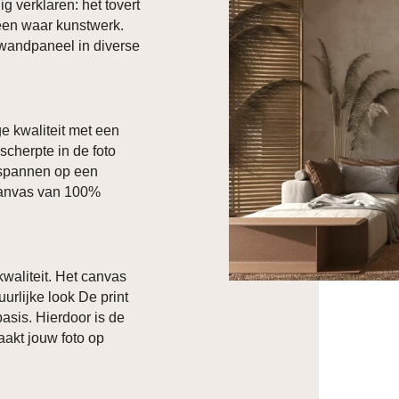
g verklaren: het tovert
 een waar kunstwerk.
 wandpaneel in diverse
e kwaliteit met een
scherpte in de foto
espannen op een
canvas van 100%
waliteit. Het canvas
urlijke look De print
asis. Hierdoor is de
maakt jouw foto op