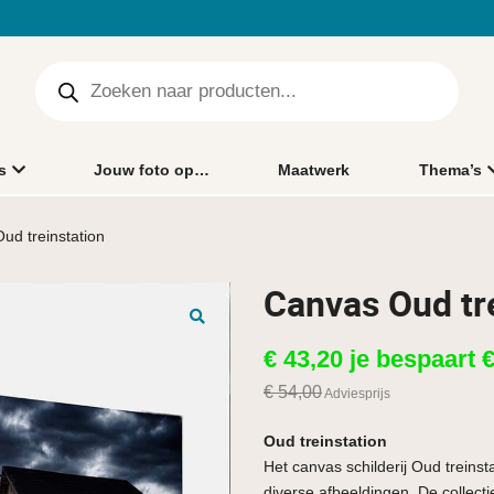
s
Jouw foto op…
Maatwerk
Thema’s
ud treinstation
Canvas Oud tr
🔍
€
43,20
je bespaart
€
54,00
Adviesprijs
Oud treinstation
Het canvas schilderij Oud treinst
diverse afbeeldingen. De collecti