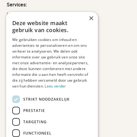
Services:
Leveringsinformatie
×
Retourbeleid
Deze website maakt
Informatie
gebruik van cookies.
Maatwerk
We gebruiken cookies om inhoud en
Veelgestelde vragen
advertenties te personaliseren en om ons
Duurzaam ondernemen
verkeer te analyseren. We delen ook
informatie over uw gebruik van onze site
met onze advertentie- en analysepartners,
Contact informatie
die deze kunnen combineren met andere
informatie die u aan hen heeft verstrekt of
Etienne de Pinedaweg 34
die zij hebben verzameld door uw gebruik
3711 CH, Austerlitz
van hun diensten.
Lees verder
Nederland
STRIKT NOODZAKELIJK
info@fotoprintxl.nl
0343 78 58 00
PRESTATIE
KVK: 81960263
TARGETING
BTW: NL002708709B23
FUNCTIONEEL