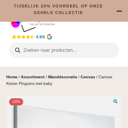
TIJDELIJK 20% VOORDEEL OP ONZE
GEHELE COLLECTIE
4.9/5
Home
/
Assortiment
/
Wanddecoratie
/
Canvas
/ Canvas
Keizer Pinguins met baby
-20%
🔍