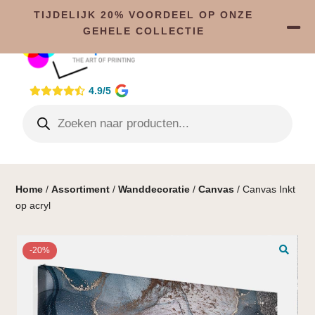
TIJDELIJK 20% VOORDEEL OP ONZE
GEHELE COLLECTIE
4.9/5
Home
/
Assortiment
/
Wanddecoratie
/
Canvas
/ Canvas Inkt
op acryl
-20%
🔍