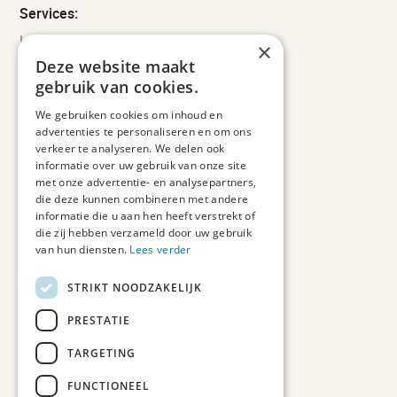
Services:
Leveringsinformatie
×
Retourbeleid
Deze website maakt
Informatie
gebruik van cookies.
Maatwerk
We gebruiken cookies om inhoud en
Veelgestelde vragen
advertenties te personaliseren en om ons
Duurzaam ondernemen
verkeer te analyseren. We delen ook
informatie over uw gebruik van onze site
met onze advertentie- en analysepartners,
Contact informatie
die deze kunnen combineren met andere
informatie die u aan hen heeft verstrekt of
Etienne de Pinedaweg 34
die zij hebben verzameld door uw gebruik
3711 CH, Austerlitz
van hun diensten.
Lees verder
Nederland
STRIKT NOODZAKELIJK
info@fotoprintxl.nl
0343 78 58 00
PRESTATIE
KVK: 81960263
TARGETING
BTW: NL002708709B23
FUNCTIONEEL