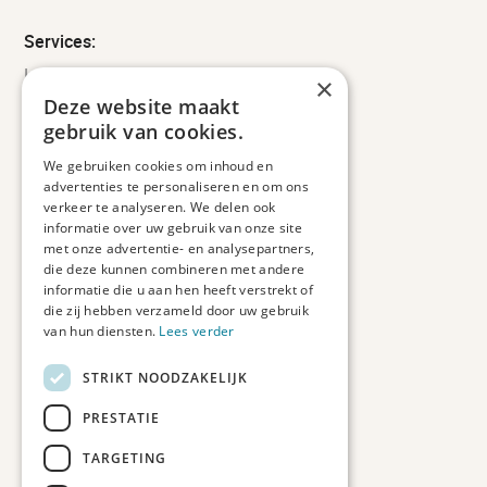
Services:
Leveringsinformatie
×
Retourbeleid
Deze website maakt
Informatie
gebruik van cookies.
Maatwerk
We gebruiken cookies om inhoud en
Veelgestelde vragen
advertenties te personaliseren en om ons
Duurzaam ondernemen
verkeer te analyseren. We delen ook
informatie over uw gebruik van onze site
met onze advertentie- en analysepartners,
Contact informatie
die deze kunnen combineren met andere
informatie die u aan hen heeft verstrekt of
Etienne de Pinedaweg 34
die zij hebben verzameld door uw gebruik
3711 CH, Austerlitz
van hun diensten.
Lees verder
Nederland
STRIKT NOODZAKELIJK
info@fotoprintxl.nl
0343 78 58 00
PRESTATIE
KVK: 81960263
TARGETING
BTW: NL002708709B23