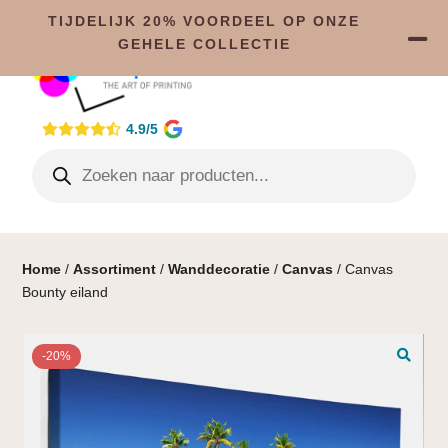
TIJDELIJK 20% VOORDEEL OP ONZE
GEHELE COLLECTIE
4.9/5
Home
/
Assortiment
/
Wanddecoratie
/
Canvas
/ Canvas
Bounty eiland
-20%
🔍