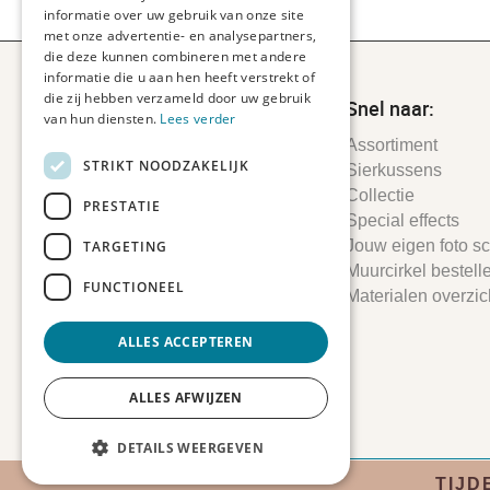
informatie over uw gebruik van onze site
met onze advertentie- en analysepartners,
die deze kunnen combineren met andere
informatie die u aan hen heeft verstrekt of
die zij hebben verzameld door uw gebruik
Snel naar:
van hun diensten.
Lees verder
Assortiment
STRIKT NOODZAKELIJK
Sierkussens
Collectie
PRESTATIE
Special effects
Jouw eigen foto sch
TARGETING
Muurcirkel bestell
FUNCTIONEEL
Materialen overzic
ALLES ACCEPTEREN
ALLES AFWIJZEN
DETAILS WEERGEVEN
© 2026 FotoprintXL.nl
-
Privacyverklaring
-
Cookiebeleid
-
D
TIJD