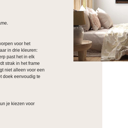
ame.
orpen voor het
aar in drie kleuren:
rp past het in elk
t strak in het frame
t niet alleen voor een
et doek eenvoudig te
kun je kiezen voor