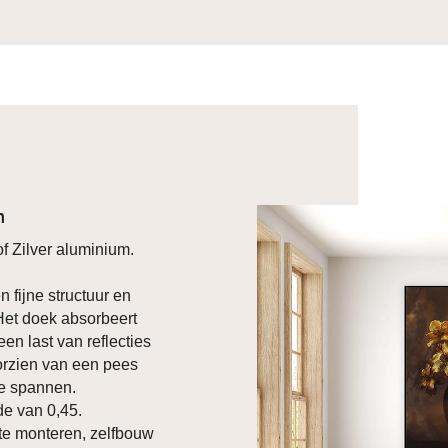
n
f Zilver aluminium.
n fijne structuur en
 Het doek absorbeert
een last van reflecties
oorzien van een pees
te spannen.
e van 0,45.
te monteren, zelfbouw