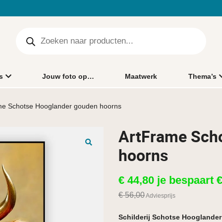
s
Jouw foto op…
Maatwerk
Thema’s
me Schotse Hooglander gouden hoorns
ArtFrame Sch
hoorns
🔍
€
44,80
je bespaart
€
56,00
Adviesprijs
Schilderij Schotse Hooglander