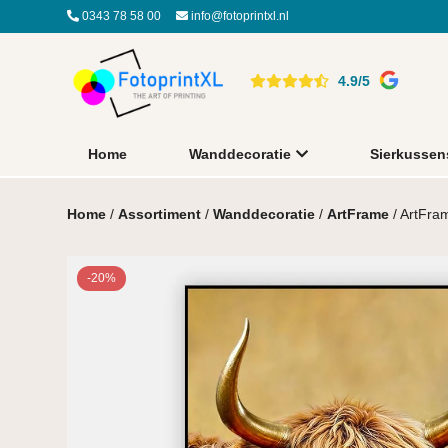
0343 78 58 00
info@fotoprintxl.nl
4.9/5
Home
Wanddecoratie
Sierkussen
Home
/
Assortiment
/
Wanddecoratie
/
ArtFrame
/ ArtFra
-20%