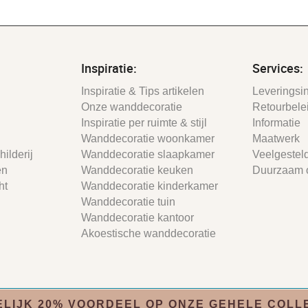
Inspiratie:
Services:
Inspiratie & Tips artikelen
Leveringsin
Onze wanddecoratie
Retourbele
Inspiratie per ruimte & stijl
Informatie
Wanddecoratie woonkamer
Maatwerk
ilderij
Wanddecoratie slaapkamer
Veelgestel
en
Wanddecoratie keuken
Duurzaam 
ht
Wanddecoratie kinderkamer
Wanddecoratie tuin
Wanddecoratie kantoor
Akoestische wanddecoratie
isclaimer
- Gemaakt door:
SyncSilo Ecommerce
ELIJK 20% VOORDEEL OP ONZE GEHELE COLL