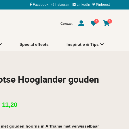
Facebook
Instagram
LinkedIn
Pinterest
0
0
Contact
Special effects
Inspiratie & Tips
otse Hooglander gouden
€
11,20
 met gouden hoorns in Artframe met verwisselbaar