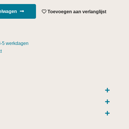
kelwagen
Toevoegen aan verlanglijst
3-5 werkdagen
t