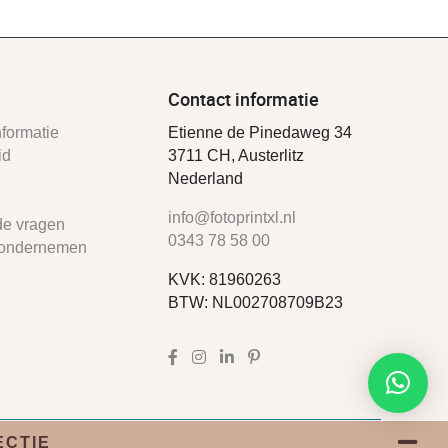
Contact informatie
formatie
Etienne de Pinedaweg 34
id
3711 CH, Austerlitz
Nederland
info@fotoprintxl.nl
de vragen
0343 78 58 00
ondernemen
KVK: 81960263
BTW: NL002708709B23
ECTIE