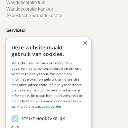
Wanddecoratie tuin
Wanddecoratie kantoor
Akoestische wanddecoratie
Services:
Leveringsinformatie
×
Retourbeleid
Deze website maakt
Informatie
gebruik van cookies.
Maatwerk
We gebruiken cookies om inhoud en
Veelgestelde vragen
advertenties te personaliseren en om ons
Duurzaam ondernemen
verkeer te analyseren. We delen ook
informatie over uw gebruik van onze site
met onze advertentie- en analysepartners,
Contact informatie
die deze kunnen combineren met andere
informatie die u aan hen heeft verstrekt of
Etienne de Pinedaweg 34
die zij hebben verzameld door uw gebruik
3711 CH, Austerlitz
van hun diensten.
Lees verder
Nederland
STRIKT NOODZAKELIJK
info@fotoprintxl.nl
0343 78 58 00