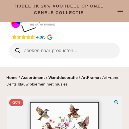
TIJDELIJK 20% VOORDEEL OP ONZE
GEHELE COLLECTIE
4.9/5
Home
/
Assortiment
/
Wanddecoratie
/
ArtFrame
/ ArtFrame
Delfts blauw bloemen met musjes
-20%
🔍