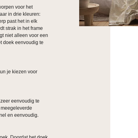
orpen voor het
aar in drie kleuren:
rp past het in elk
t strak in het frame
t niet alleen voor een
et doek eenvoudig te
kun je kiezen voor
 zeer eenvoudig te
k meegeleverde
 snel en eenvoudig.
oek. Doordat het doek