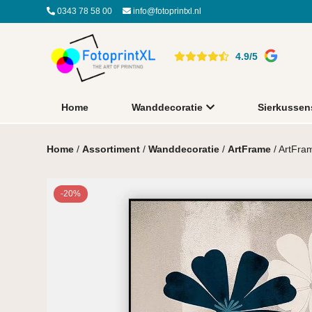
0343 78 58 00
info@fotoprintxl.nl
4.9/5
Home
Wanddecoratie
Sierkussen
Home
/
Assortiment
/
Wanddecoratie
/
ArtFrame
/ ArtFra
-20%