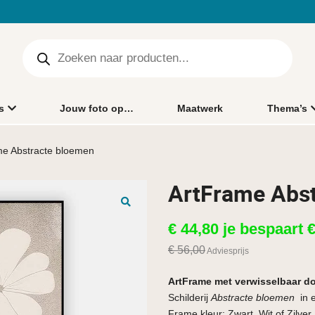
s
Jouw foto op…
Maatwerk
Thema’s
me Abstracte bloemen
ArtFrame Abs
🔍
€
44,80
je bespaart
€
56,00
Adviesprijs
ArtFrame met verwisselbaar d
Schilderij
Abstracte bloemen
in 
Frame kleur: Zwart, Wit of Zilver.