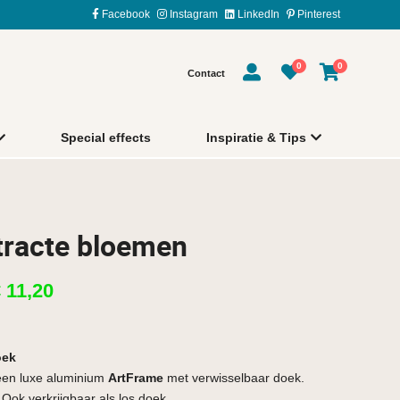
Facebook
Instagram
LinkedIn
Pinterest
0
0
Contact
Special effects
Inspiratie & Tips
tracte bloemen
€
11,20
oek
een luxe aluminium
ArtFrame
met verwisselbaar doek.
 Ook verkrijgbaar als los doek.