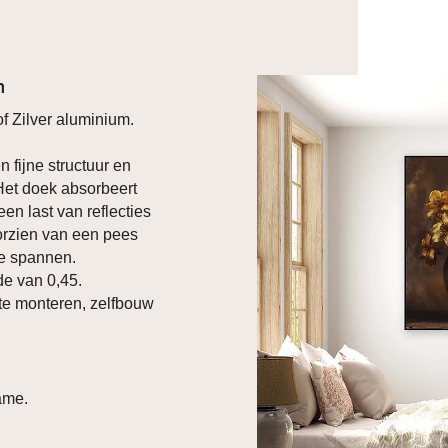
n
f Zilver aluminium.
n fijne structuur en
 Het doek absorbeert
een last van reflecties
oorzien van een pees
te spannen.
e van 0,45.
te monteren, zelfbouw
ame.