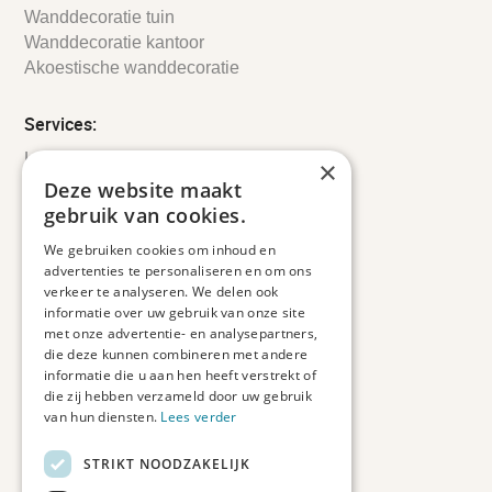
Wanddecoratie tuin
Wanddecoratie kantoor
Akoestische wanddecoratie
Services:
Leveringsinformatie
×
Retourbeleid
Deze website maakt
Informatie
gebruik van cookies.
Maatwerk
We gebruiken cookies om inhoud en
Veelgestelde vragen
advertenties te personaliseren en om ons
Duurzaam ondernemen
verkeer te analyseren. We delen ook
informatie over uw gebruik van onze site
met onze advertentie- en analysepartners,
Contact informatie
die deze kunnen combineren met andere
informatie die u aan hen heeft verstrekt of
Etienne de Pinedaweg 34
die zij hebben verzameld door uw gebruik
3711 CH, Austerlitz
van hun diensten.
Lees verder
Nederland
STRIKT NOODZAKELIJK
info@fotoprintxl.nl