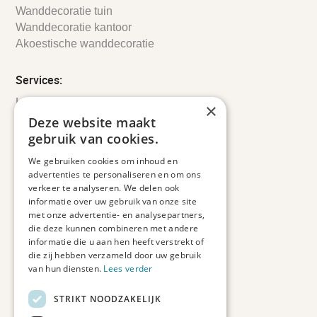
Wanddecoratie tuin
Wanddecoratie kantoor
Akoestische wanddecoratie
Services:
Leveringsinformatie
×
Retourbeleid
Deze website maakt
Informatie
gebruik van cookies.
Maatwerk
We gebruiken cookies om inhoud en
Veelgestelde vragen
advertenties te personaliseren en om ons
Duurzaam ondernemen
verkeer te analyseren. We delen ook
informatie over uw gebruik van onze site
met onze advertentie- en analysepartners,
Contact informatie
die deze kunnen combineren met andere
informatie die u aan hen heeft verstrekt of
Etienne de Pinedaweg 34
die zij hebben verzameld door uw gebruik
3711 CH, Austerlitz
van hun diensten.
Lees verder
Nederland
STRIKT NOODZAKELIJK
info@fotoprintxl.nl