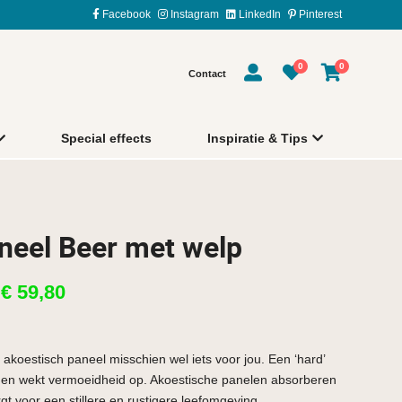
Facebook
Instagram
LinkedIn
Pinterest
0
0
Contact
Special effects
Inspiratie & Tips
neel Beer met welp
t
€
59,80
 akoestisch paneel misschien wel iets voor jou. Een ‘hard’
m en wekt vermoeidheid op. Akoestische panelen absorberen
rgt voor een stillere en rustigere leefomgeving.