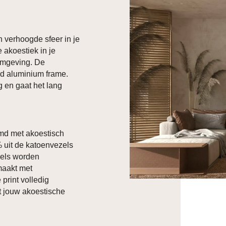
n verhoogde sfeer in je
 akoestiek in je
fomgeving. De
rd aluminium frame.
g en gaat het lang
ijmd met akoestisch
% uit de katoenvezels
zels worden
maakt met
 print volledig
at jouw akoestische