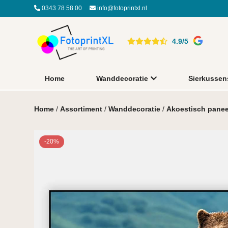
0343 78 58 00
info@fotoprintxl.nl
4.9/5
Home
Wanddecoratie
Sierkussen
Home
/
Assortiment
/
Wanddecoratie
/
Akoestisch panee
-20%