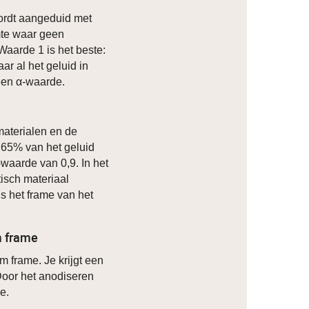
wordt aangeduid met
mte waar geen
Waarde 1 is het beste:
r al het geluid in
een α-waarde.
materialen en de
 65% van het geluid
waarde van 0,9. In het
isch materiaal
s het frame van het
m frame
m frame. Je krijgt een
. Door het anodiseren
e.