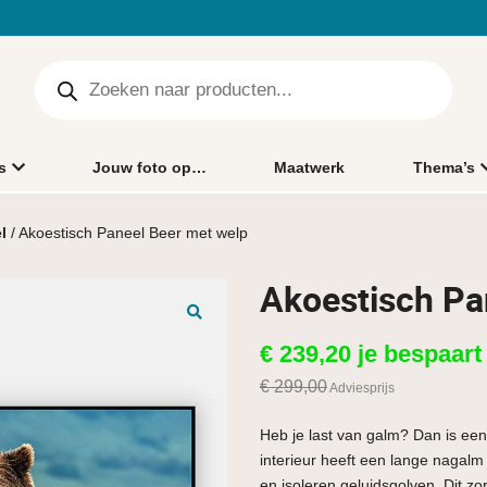
s
Jouw foto op…
Maatwerk
Thema’s
l
/ Akoestisch Paneel Beer met welp
Akoestisch Pa
🔍
€
239,20
je bespaar
€
299,00
Adviesprijs
Heb je last van galm? Dan is een
interieur heeft een lange nagal
en isoleren geluidsgolven. Dit zo