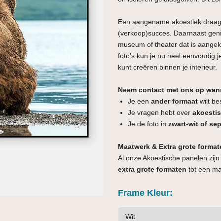
Een aangename akoestiek draagt 
(verkoop)succes. Daarnaast gen
museum of theater dat is aangek
foto’s kun je nu heel eenvoudig j
kunt creëren binnen je interieur.
Neem contact met ons op wan
Je een
ander formaat
wilt be
Je vragen hebt over
akoesti
Je de foto in
zwart-wit of se
Maatwerk & Extra grote format
Al onze Akoestische panelen zijn
extra grote formaten
tot een m
Frame Kleur